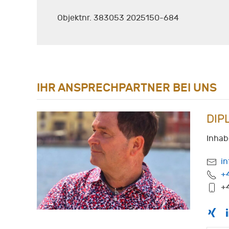
Objektnr. 383053 2025150-684
IHR ANSPRECHPARTNER BEI UNS
DIP
Inhab
i
+
+4