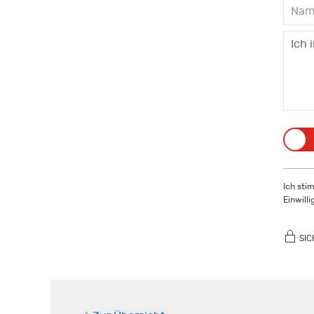
Ich sti
Einwill
SIC