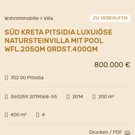
ZU VERKAUFEN
Wohnimmobilie > Villa
SÜD KRETA PITSIDIA LUXUIÖSE
NATURSTEINVILLA MIT POOL
WFL.205QM GRDST.400QM
800.000 €
702 00 Pitsidia
360259 2019068-55
2014
200 m²
400 m²
4
Drucken / PDF