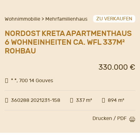
ZU VERKAUFEN
Wohnimmobilie > Mehrfamilienhaus
NORDOST KRETA APARTMENTHAUS
6 WOHNEINHEITEN CA. WFL 337M²
ROHBAU
330.000 €
* *, 700 14 Gouves
360288 2021231-158
337 m²
894 m²
Drucken / PDF