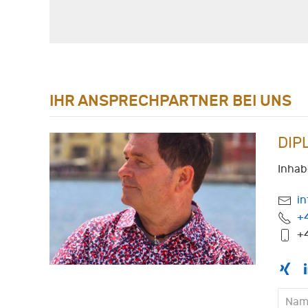
IHR ANSPRECHPARTNER BEI UNS
DIP
Inhab
i
+
+4