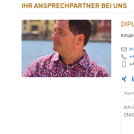
IHR ANSPRECHPARTNER BEI UNS
DIP
Inhab
i
+
+4