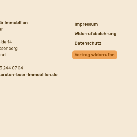
är Immobilien
Impressum
är
Widerrufsbelehrung
ide 14
Datenschutz
ssenberg
and
Vertrag widerrufen
3 244 07 04
torsten-baer-immobilien.de