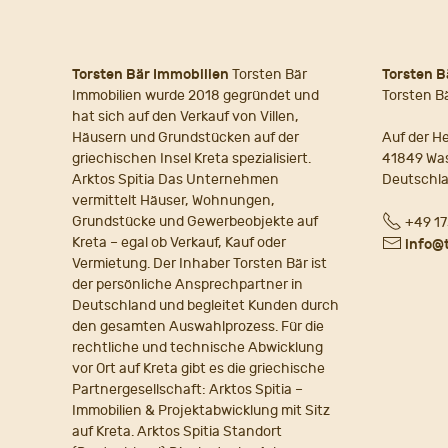
Torsten Bär Immobilien
Torsten Bär
Torsten B
Immobilien wurde 2018 gegründet und
Torsten B
hat sich auf den Verkauf von Villen,
Häusern und Grundstücken auf der
Auf der He
griechischen Insel Kreta spezialisiert.
41849 Wa
Arktos Spitia Das Unternehmen
Deutschl
vermittelt Häuser, Wohnungen,
Fon
Grundstücke und Gewerbeobjekte auf
+49 17
Kreta – egal ob Verkauf, Kauf oder
E-
info@
Vermietung. Der Inhaber Torsten Bär ist
Mail
der persönliche Ansprechpartner in
Deutschland und begleitet Kunden durch
den gesamten Auswahlprozess. Für die
rechtliche und technische Abwicklung
vor Ort auf Kreta gibt es die griechische
Partnergesellschaft: Arktos Spitia –
Immobilien & Projektabwicklung mit Sitz
auf Kreta. Arktos Spitia Standort