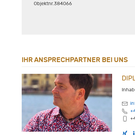
Objektnr.384066
IHR ANSPRECHPARTNER BEI UNS
DIP
Inhab
i
+
+4