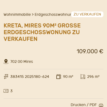
ZU VERKAUFEN
Wohnimmobilie > Erdgeschosswohnung
KRETA, MIRES 90M² GROSSE E
RDGESCHOSSWONUNG ZU V
ERKAUFEN
109.000 €
702 00 Mires
383415 2025180-624
90 m²
296 m²
3
Drucken / PDF