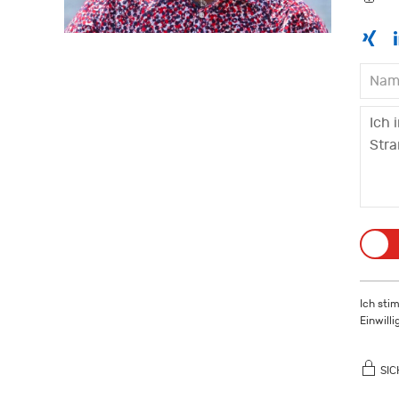
Ich sti
Einwill
SIC