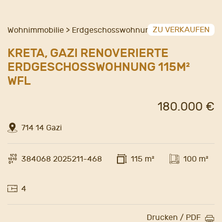
ZU VERKAUFEN
Wohnimmobilie > Erdgeschosswohnung
KRETA, GAZI RENOVERIERTE
ERDGESCHOSSWOHNUNG 115M²
WFL
180.000 €
714 14 Gazi
384068 2025211-468
115 m²
100 m²
4
Drucken / PDF