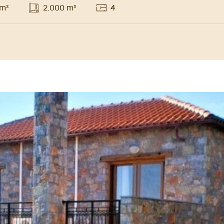
 m²
2.000 m²
4