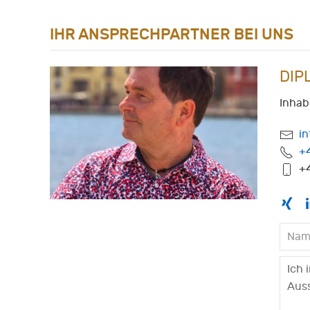
IHR ANSPRECHPARTNER BEI UNS
DIP
Inhab
i
+
+4