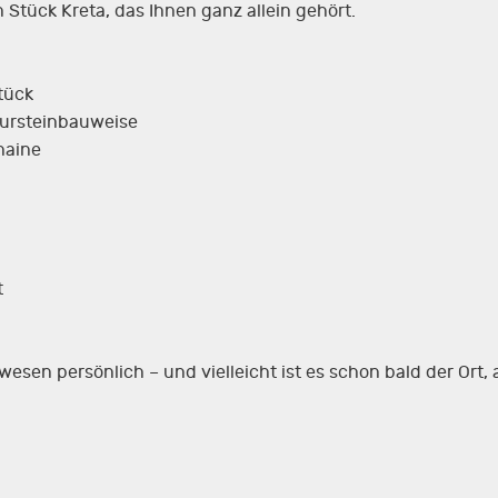
n Stück Kreta, das Ihnen ganz allein gehört.
tück
tursteinbauweise
haine
t
esen persönlich – und vielleicht ist es schon bald der Ort,