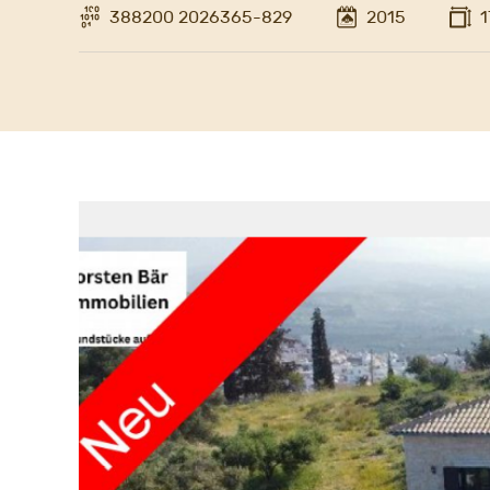
388200 2026365-829
2015
1