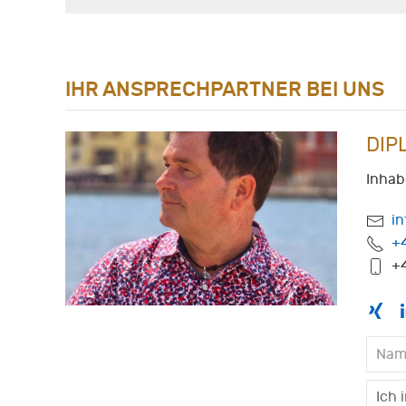
IHR ANSPRECHPARTNER BEI UNS
DIP
Inhab
i
+
+4