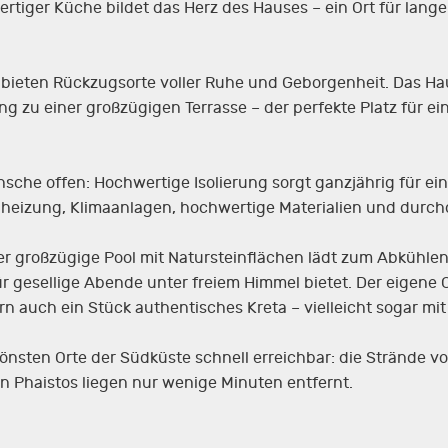
rtiger Küche bildet das Herz des Hauses – ein Ort für lan
 bieten Rückzugsorte voller Ruhe und Geborgenheit. Das Ha
 zu einer großzügigen Terrasse – der perfekte Platz für ei
nsche offen: Hochwertige Isolierung sorgt ganzjährig für 
lheizung, Klimaanlagen, hochwertige Materialien und durchd
 Der großzügige Pool mit Natursteinflächen lädt zum Abküh
ür gesellige Abende unter freiem Himmel bietet. Der eigene
 auch ein Stück authentisches Kreta – vielleicht sogar mit
hönsten Orte der Südküste schnell erreichbar: die Strände 
 Phaistos liegen nur wenige Minuten entfernt.