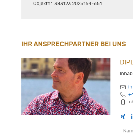
Objektnr. 383123 2025164-651
IHR ANSPRECHPARTNER BEI UNS
DIP
Inhab
i
+
+4