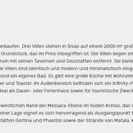
u verkaufen Drei Villen stehen in Sivas auf einem 2000 m² g
Grundstück, das im Preis inbegriffen ist. Die Villen liegen 
rum mit seinen Tavernen und Geschäften entfernt. Sie biet
ie Villen sind identisch und modern und minimalistisch eing
nd ein eigenes Bad. Es gibt eine große Küche mit Wohnzimm
r und Toaster. Im Außenbereich befinden sich ein Infinity-P
deal als Dauer- oder Ferienhaus sowie für touristische Zwec
südwestlichen Rand der Messara-Ebene im Süden Kretas, das
einer Lage eignet es sich hervorragend als Ausgangspunkt f
tätten Gortina und Phaistos sowie der Strände von Matala