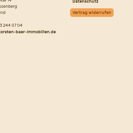
ide 14
Datenschutz
ssenberg
and
Vertrag widerrufen
3 244 07 04
torsten-baer-immobilien.de