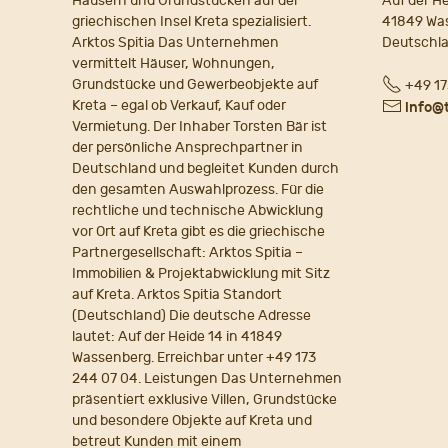
Häusern und Grundstücken auf der
Auf der He
griechischen Insel Kreta spezialisiert.
41849 Wa
Arktos Spitia Das Unternehmen
Deutschl
vermittelt Häuser, Wohnungen,
Fon
Grundstücke und Gewerbeobjekte auf
+49 17
Kreta – egal ob Verkauf, Kauf oder
E-
info@
Vermietung. Der Inhaber Torsten Bär ist
Mail
der persönliche Ansprechpartner in
Deutschland und begleitet Kunden durch
den gesamten Auswahlprozess. Für die
rechtliche und technische Abwicklung
vor Ort auf Kreta gibt es die griechische
Partnergesellschaft: Arktos Spitia –
Immobilien & Projektabwicklung mit Sitz
auf Kreta. Arktos Spitia Standort
(Deutschland) Die deutsche Adresse
lautet: Auf der Heide 14 in 41849
Wassenberg. Erreichbar unter +49 173
244 07 04. Leistungen Das Unternehmen
präsentiert exklusive Villen, Grundstücke
und besondere Objekte auf Kreta und
betreut Kunden mit einem