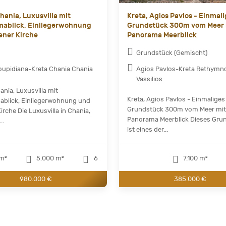
hania, Luxusvilla mit
Kreta, Agios Pavlos - Einmal
ablick, Einliegerwohnung
Grundstück 300m vom Meer 
ener Kirche
Panorama Meerblick
Grundstück (Gemischt)
upidiana-Kreta Chania Chania
Agios Pavlos-Kreta Rethymn
Vassilios
ania, Luxusvilla mit
Kreta, Agios Pavlos - Einmaliges
blick, Einliegerwohnung und
Grundstück 300m vom Meer mit
irche Die Luxusvilla in Chania,
Panorama Meerblick Dieses Gru
..
ist eines der...
m²
5.000 m²
6
7.100 m²
980.000 €
385.000 €
t