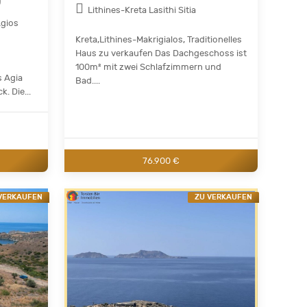
)
Lithines-Kreta Lasithi Sitia
Agios
Kreta,Lithines-Makrigialos, Traditionelles
Haus zu verkaufen Das Dachgeschoss ist
100m² mit zwei Schlafzimmern und
s Agia
Bad....
. Die...
76.900 €
VERKAUFEN
ZU VERKAUFEN