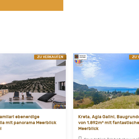
ZU VERKAUFEN
ZU 
Kamilari ebenerdige
Kreta, Agia Galini, Baugrund
lla mit panorama Meerblick
von 1.892m² mit fantastisch
l
Meerblick