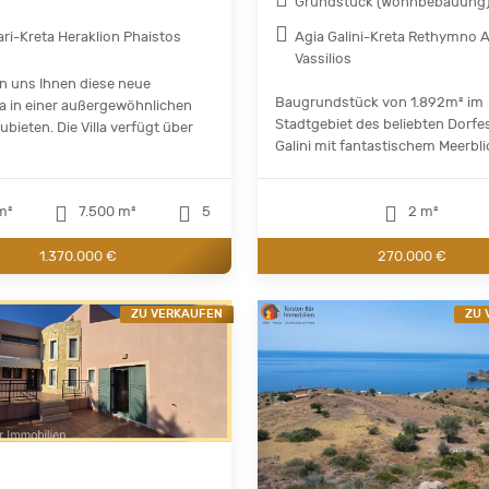
Grundstück (Wohnbebauung
ari-Kreta Heraklion Phaistos
Agia Galini-Kreta Rethymno 
Vassilios
en uns Ihnen diese neue
Baugrundstück von 1.892m² im
la in einer außergewöhnlichen
Stadtgebiet des beliebten Dorfe
bieten. Die Villa verfügt über
Galini mit fantastischem Meerblick
m²
7.500 m²
5
2 m²
1.370.000 €
270.000 €
ZU VERKAUFEN
ZU 