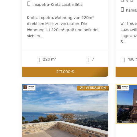
Villa
Ireapetra-Kreta Lasithi Sitia
Kamil
Kreta, Irepetra, Wohnung von 220m²
Wir freu
direkt am Meer zu verkaufen. Die
Luxusvil
Wohnung ist 220 m² groß und befindet
Lage anzu
sich im...
3...
220 m²
7
188 
217.000 €
ZU VERKAUFEN