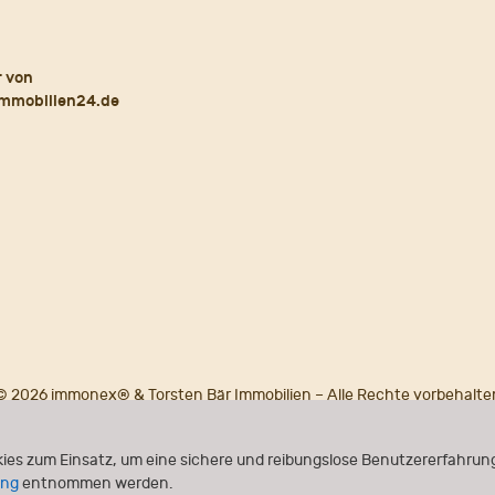
© 2026 immonex® & Torsten Bär Immobilien – Alle Rechte vorbehalte
Powered by
immonex®
ONE
ies zum Einsatz, um eine sichere und reibungslose Benutzererfahrung
ung
entnommen werden.