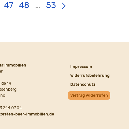
47
48
…
53
är Immobilien
Impressum
är
Widerrufsbelehrung
ide 14
Datenschutz
ssenberg
and
Vertrag widerrufen
3 244 07 04
torsten-baer-immobilien.de