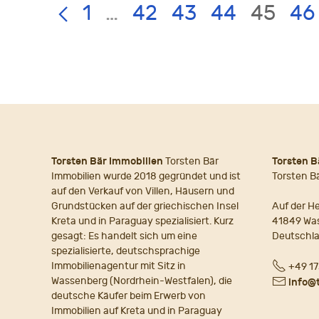
LIST
Page:
1
…
42
43
44
45
46
PAGE
NAVIGATION
Torsten Bär Immobilien
Torsten Bär
Torsten B
Immobilien wurde 2018 gegründet und ist
Torsten B
auf den Verkauf von Villen, Häusern und
Grundstücken auf der griechischen Insel
Auf der He
Kreta und in Paraguay spezialisiert. Kurz
41849 Wa
gesagt: Es handelt sich um eine
Deutschl
spezialisierte, deutschsprachige
Fon
Immobilienagentur mit Sitz in
+49 17
Wassenberg (Nordrhein-Westfalen), die
E-
info@
deutsche Käufer beim Erwerb von
Mail
Immobilien auf Kreta und in Paraguay