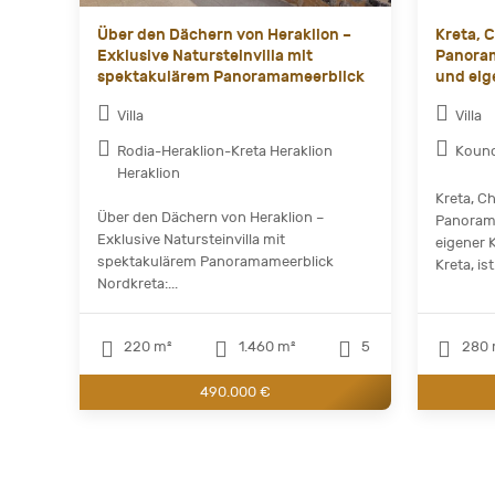
Über den Dächern von Heraklion –
Kreta, C
Exklusive Natursteinvilla mit
Panoram
spektakulärem Panoramameerblick
und eig
Villa
Villa
Rodia-Heraklion-Kreta Heraklion
Kouno
Heraklion
Kreta, Ch
Über den Dächern von Heraklion –
Panorama
Exklusive Natursteinvilla mit
eigener K
spektakulärem Panoramameerblick
Kreta, ist.
Nordkreta:...
220 m²
1.460 m²
5
280 
490.000 €
Curren