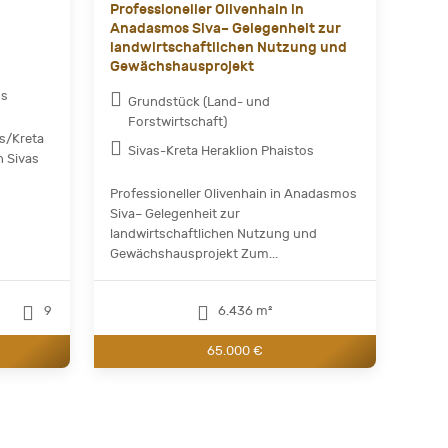
Professioneller Olivenhain in
Anadasmos Siva– Gelegenheit zur
landwirtschaftlichen Nutzung und
Gewächshausprojekt
os
Grundstück (Land- und
Forstwirtschaft)
as/Kreta
Sivas-Kreta Heraklion Phaistos
n Sivas
Professioneller Olivenhain in Anadasmos
Siva– Gelegenheit zur
landwirtschaftlichen Nutzung und
Gewächshausprojekt Zum...
9
6.436 m²
65.000 €