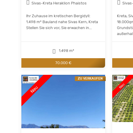
Sivas-Kreta Heraklion Phaistos
Sivas
Ihr Zuhause im kretischen Bergidyll:
Kreta, S
1.498 m² Bauland nahe Sivas Kern, Kreta
18.000qm
Stellen Sie sich vor, Sie erwachen in...
Grundstü
außerhalb
1.498 m²
70.000 €
ZU VERKAUFEN