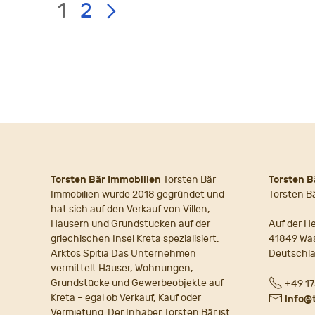
LIST
Page:
1
2
PAGE
NAVIGATION
Torsten Bär Immobilien
Torsten Bär
Torsten B
Immobilien wurde 2018 gegründet und
Torsten B
hat sich auf den Verkauf von Villen,
Häusern und Grundstücken auf der
Auf der He
griechischen Insel Kreta spezialisiert.
41849 Wa
Arktos Spitia Das Unternehmen
Deutschl
vermittelt Häuser, Wohnungen,
Fon
Grundstücke und Gewerbeobjekte auf
+49 17
Kreta – egal ob Verkauf, Kauf oder
E-
info@
Vermietung. Der Inhaber Torsten Bär ist
Mail