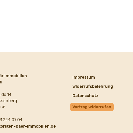
är Immobilien
Impressum
är
Widerrufsbelehrung
ide 14
Datenschutz
ssenberg
and
Vertrag widerrufen
3 244 07 04
torsten-baer-immobilien.de