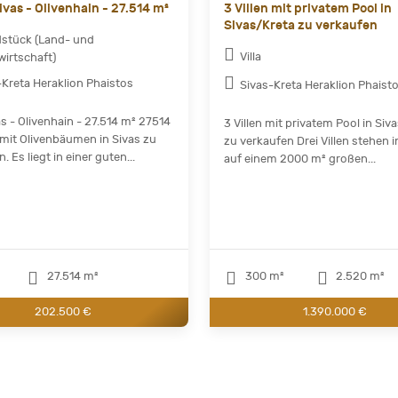
ivas - Olivenhain - 27.514 m²
3 Villen mit privatem Pool in
Sivas/Kreta zu verkaufen
stück (Land- und
Villa
wirtschaft)
-Kreta Heraklion Phaistos
Sivas-Kreta Heraklion Phaist
as - Olivenhain - 27.514 m² 27514
3 Villen mit privatem Pool in Siv
mit Olivenbäumen in Sivas zu
zu verkaufen Drei Villen stehen i
. Es liegt in einer guten...
auf einem 2000 m² großen...
27.514 m²
300 m²
2.520 m²
202.500 €
1.390.000 €