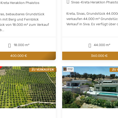
Sivas-Kreta Heraklion Phaist
-Kreta Heraklion Phaistos
Kreta, Sivas, Grundstück 44.00
ivas, bebaubares Grundstück
verkaufen 44.000 m² Grundstü
 mit Berg und Fernblick
Verkauf in Siva. Es verfügt über di
ck von 18.000 m² zum Verkauf
...
18.000 m²
44.000 m²
400.000 €
360.000 €
ZU VERKAUFEN
ZU 