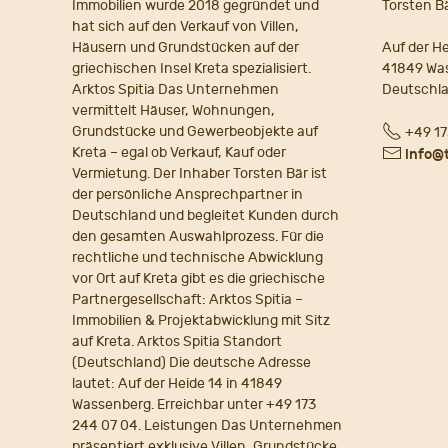
Immobilien wurde 2018 gegründet und
Torsten B
hat sich auf den Verkauf von Villen,
Häusern und Grundstücken auf der
Auf der He
griechischen Insel Kreta spezialisiert.
41849 Wa
Arktos Spitia Das Unternehmen
Deutschl
vermittelt Häuser, Wohnungen,
Fon
Grundstücke und Gewerbeobjekte auf
+49 17
Kreta – egal ob Verkauf, Kauf oder
E-
info@
Vermietung. Der Inhaber Torsten Bär ist
Mail
der persönliche Ansprechpartner in
Deutschland und begleitet Kunden durch
den gesamten Auswahlprozess. Für die
rechtliche und technische Abwicklung
vor Ort auf Kreta gibt es die griechische
Partnergesellschaft: Arktos Spitia –
Immobilien & Projektabwicklung mit Sitz
auf Kreta. Arktos Spitia Standort
(Deutschland) Die deutsche Adresse
lautet: Auf der Heide 14 in 41849
Wassenberg. Erreichbar unter +49 173
244 07 04. Leistungen Das Unternehmen
präsentiert exklusive Villen, Grundstücke