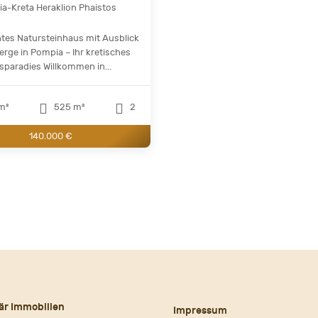
a-Kreta Heraklion Phaistos
es Natursteinhaus mit Ausblick
erge in Pompia – Ihr kretisches
paradies Willkommen in...
m²
525 m²
2
140.000 €
är Immobilien
Impressum