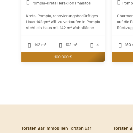
Pompia-Kreta Heraklion Phaistos
Pompi
Kreta, Pompia, renovierungsbedürftiges
Charmant
Haus 142qm² Wfl. zu verkaufen In Pompia
auf die B
steht ein Haus mit 142 m² Wohnfläche...
Rückzugs
142 m²
102 m²
4
160 
100.000 €
Torsten Bär Immobilien
Torsten Bär
Torsten B