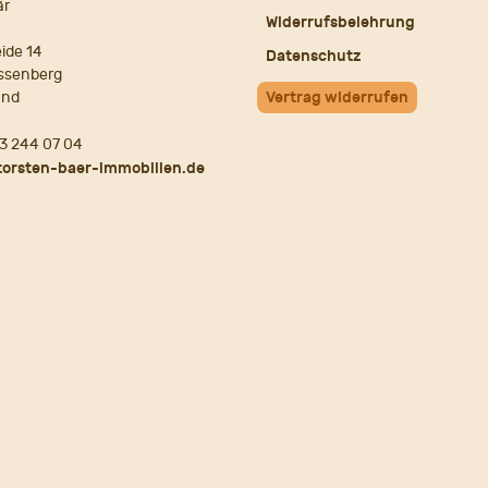
är
Widerrufsbelehrung
ide 14
Datenschutz
ssenberg
and
Vertrag widerrufen
3 244 07 04
torsten-baer-immobilien.de