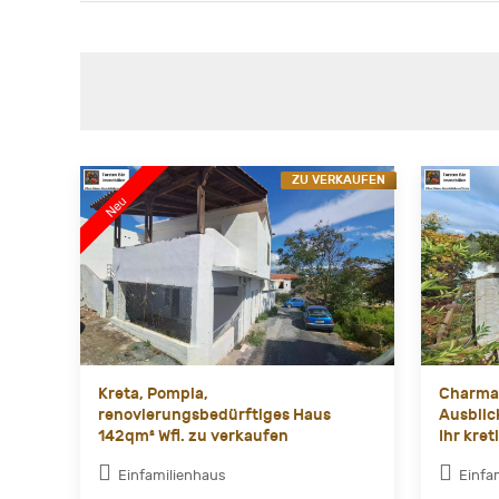
ZU VERKAUFEN
Kreta, Pompia,
Charman
renovierungsbedürftiges Haus
Ausblic
142qm² Wfl. zu verkaufen
Ihr kre
Einfamilienhaus
Einfa