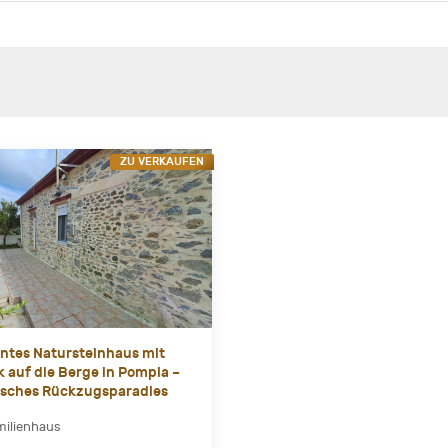
ZU VERKAUFEN
tes Natursteinhaus mit
k auf die Berge in Pompia –
tisches Rückzugsparadies
milienhaus