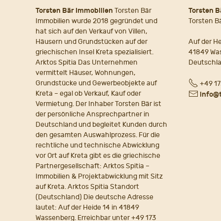
Torsten Bär Immobilien
Torsten Bär
Torsten B
Immobilien wurde 2018 gegründet und
Torsten B
hat sich auf den Verkauf von Villen,
Häusern und Grundstücken auf der
Auf der He
griechischen Insel Kreta spezialisiert.
41849 Wa
Arktos Spitia Das Unternehmen
Deutschl
vermittelt Häuser, Wohnungen,
Fon
Grundstücke und Gewerbeobjekte auf
+49 17
Kreta – egal ob Verkauf, Kauf oder
E-
info@
Vermietung. Der Inhaber Torsten Bär ist
Mail
der persönliche Ansprechpartner in
Deutschland und begleitet Kunden durch
den gesamten Auswahlprozess. Für die
rechtliche und technische Abwicklung
vor Ort auf Kreta gibt es die griechische
Partnergesellschaft: Arktos Spitia –
Immobilien & Projektabwicklung mit Sitz
auf Kreta. Arktos Spitia Standort
(Deutschland) Die deutsche Adresse
lautet: Auf der Heide 14 in 41849
Wassenberg. Erreichbar unter +49 173