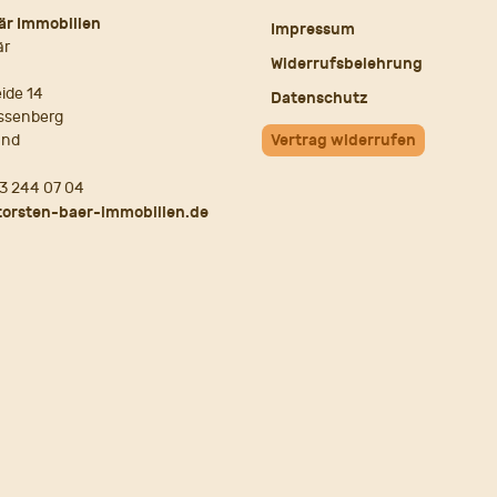
är Immobilien
Impressum
är
Widerrufsbelehrung
ide 14
Datenschutz
ssenberg
and
Vertrag widerrufen
3 244 07 04
torsten-baer-immobilien.de