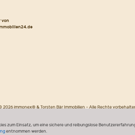
© 2026 immonex® & Torsten Bär Immobilien – Alle Rechte vorbehalte
Powered by
immonex®
ONE
ies zum Einsatz, um eine sichere und reibungslose Benutzererfahrung
ung
entnommen werden.