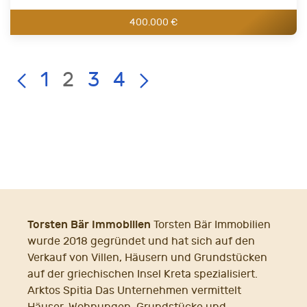
400.000 €
Current
LIST
Page:
1
2
3
4
PAGE
NAVIGATION
Torsten Bär Immobilien
Torsten Bär Immobilien
wurde 2018 gegründet und hat sich auf den
Verkauf von Villen, Häusern und Grundstücken
auf der griechischen Insel Kreta spezialisiert.
Arktos Spitia Das Unternehmen vermittelt