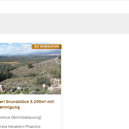
ZU VERKAUFEN
Peri Grundstück 3.290m² mit
ehmigung
dstück (Wohnbebauung)
Kreta Heraklion Phaistos