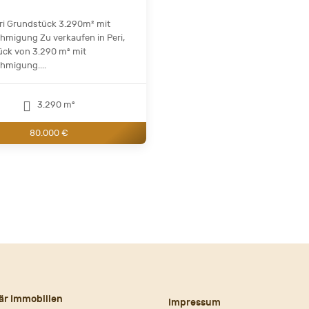
eri Grundstück 3.290m² mit
migung Zu verkaufen in Peri,
ck von 3.290 m² mit
migung....
3.290 m²
80.000 €
är Immobilien
Impressum