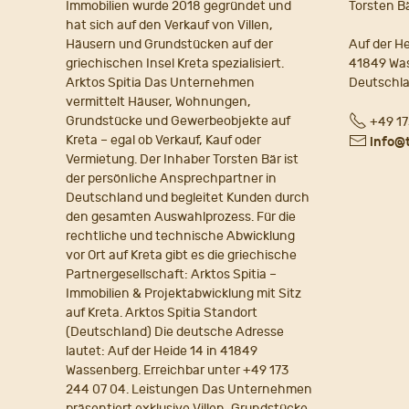
Immobilien wurde 2018 gegründet und
Torsten B
hat sich auf den Verkauf von Villen,
Häusern und Grundstücken auf der
Auf der He
griechischen Insel Kreta spezialisiert.
41849 Wa
Arktos Spitia Das Unternehmen
Deutschl
vermittelt Häuser, Wohnungen,
Fon
Grundstücke und Gewerbeobjekte auf
+49 17
Kreta – egal ob Verkauf, Kauf oder
E-
info@
Vermietung. Der Inhaber Torsten Bär ist
Mail
der persönliche Ansprechpartner in
Deutschland und begleitet Kunden durch
den gesamten Auswahlprozess. Für die
rechtliche und technische Abwicklung
vor Ort auf Kreta gibt es die griechische
Partnergesellschaft: Arktos Spitia –
Immobilien & Projektabwicklung mit Sitz
auf Kreta. Arktos Spitia Standort
(Deutschland) Die deutsche Adresse
lautet: Auf der Heide 14 in 41849
Wassenberg. Erreichbar unter +49 173
244 07 04. Leistungen Das Unternehmen
präsentiert exklusive Villen, Grundstücke