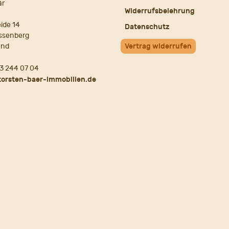
är
Widerrufsbelehrung
ide 14
Datenschutz
ssenberg
and
Vertrag widerrufen
3 244 07 04
torsten-baer-immobilien.de