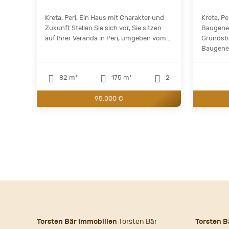
Kreta, Peri, Ein Haus mit Charakter und
Kreta, P
Zukunft Stellen Sie sich vor, Sie sitzen
Baugeneh
auf Ihrer Veranda in Peri, umgeben vom...
Grundstü
Baugeneh
82 m²
175 m²
2
95.000 €
Torsten Bär Immobilien
Torsten Bär
Torsten B