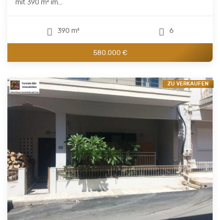
mit 390 m² im...
390 m²
6
580.000 €
ZU VERKAUFEN