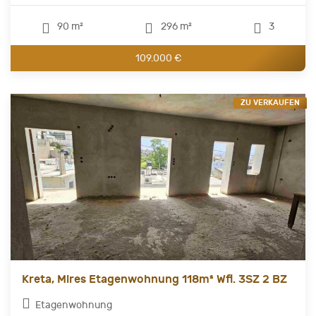
90 m²
296 m²
3
109.000 €
ZU VERKAUFEN
Kreta, Mires Etagenwohnung 118m² Wfl. 3SZ 2 BZ
Etagenwohnung