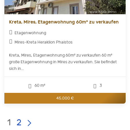
Kreta, Mires, Etagenwohnung 60m² zu verkaufen
Etagenwohnung
Mires-Kreta Heraklion Phaistos
Kreta, Mires, Etagenwohnung 60m² zu verkaufen 60 m²
große Etagenwohnung in Mires zu verkaufen. Sie befindet
sich in...
60 m²
3
45.000 €
Current
LIST
Page:
1
2