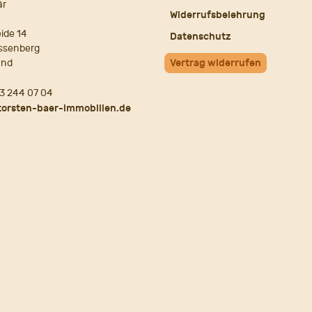
är
Widerrufsbelehrung
ide 14
Datenschutz
ssenberg
and
Vertrag widerrufen
3 244 07 04
torsten-baer-immobilien.de