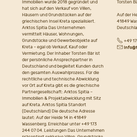
Immobilien wurde 2018 gegründet und
Torsten B
hat sich auf den Verkauf von Villen,
Häusern und Grundstücken auf der
Auf der He
griechischen Insel Kreta spezialisiert.
41849 Wa
Arktos Spitia Das Unternehmen
Deutschl
vermittelt Häuser, Wohnungen,
Fon
Grundstücke und Gewerbeobjekte auf
+49 17
Kreta – egal ob Verkauf, Kauf oder
E-
info@
Vermietung. Der Inhaber Torsten Bär ist
Mail
der persönliche Ansprechpartner in
Deutschland und begleitet Kunden durch
den gesamten Auswahlprozess. Für die
rechtliche und technische Abwicklung
vor Ort auf Kreta gibt es die griechische
Partnergesellschaft: Arktos Spitia –
Immobilien & Projektabwicklung mit Sitz
auf Kreta. Arktos Spitia Standort
(Deutschland) Die deutsche Adresse
lautet: Auf der Heide 14 in 41849
Wassenberg. Erreichbar unter +49 173
244 07 04. Leistungen Das Unternehmen
präsentiert exklusive Villen, Grundstücke