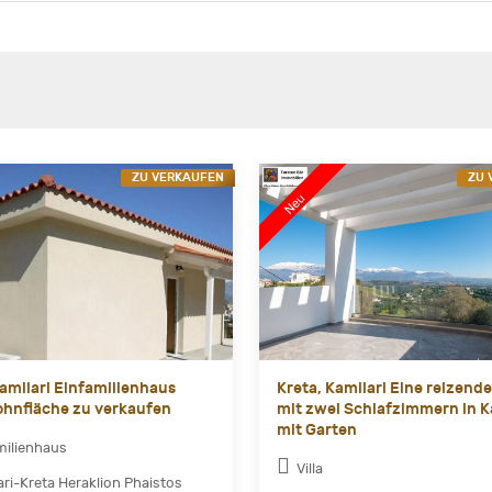
ZU VERKAUFEN
ZU 
Kamilari Einfamilienhaus
Kreta, Kamilari Eine reizende 
hnfläche zu verkaufen
mit zwei Schlafzimmern in K
mit Garten
milienhaus
Villa
ari-Kreta Heraklion Phaistos