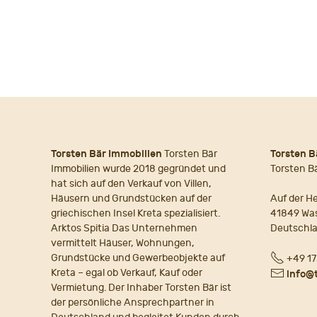
PAGE
NAVIGATION
Torsten Bär Immobilien
Torsten Bär
Torsten B
Immobilien wurde 2018 gegründet und
Torsten B
hat sich auf den Verkauf von Villen,
Häusern und Grundstücken auf der
Auf der He
griechischen Insel Kreta spezialisiert.
41849 Wa
Arktos Spitia Das Unternehmen
Deutschl
vermittelt Häuser, Wohnungen,
Fon
Grundstücke und Gewerbeobjekte auf
+49 17
Kreta – egal ob Verkauf, Kauf oder
E-
info@
Vermietung. Der Inhaber Torsten Bär ist
Mail
der persönliche Ansprechpartner in