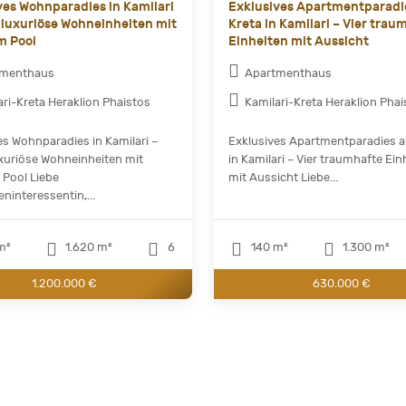
ves Wohnparadies in Kamilari
Exklusives Apartmentparadi
 luxuriöse Wohneinheiten mit
Kreta in Kamilari – Vier trau
m Pool
Einheiten mit Aussicht
tmenthaus
Apartmenthaus
ari-Kreta Heraklion Phaistos
Kamilari-Kreta Heraklion Phai
es Wohnparadies in Kamilari –
Exklusives Apartmentparadies a
xuriöse Wohneinheiten mit
in Kamilari – Vier traumhafte Ein
 Pool Liebe
mit Aussicht Liebe...
ninteressentin,...
m²
1.620 m²
6
140 m²
1.300 m²
1.200.000 €
630.000 €