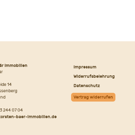
är Immobilien
Impressum
är
Widerrufsbelehrung
ide 14
Datenschutz
ssenberg
and
Vertrag widerrufen
3 244 07 04
torsten-baer-immobilien.de