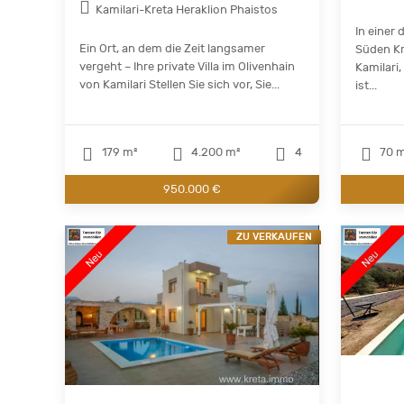
Kamilari-Kreta Heraklion Phaistos
In einer
Ein Ort, an dem die Zeit langsamer
Süden Kre
vergeht – Ihre private Villa im Olivenhain
Kamilari,
von Kamilari Stellen Sie sich vor, Sie...
ist...
179 m²
4.200 m²
4
70 
950.000 €
ZU VERKAUFEN