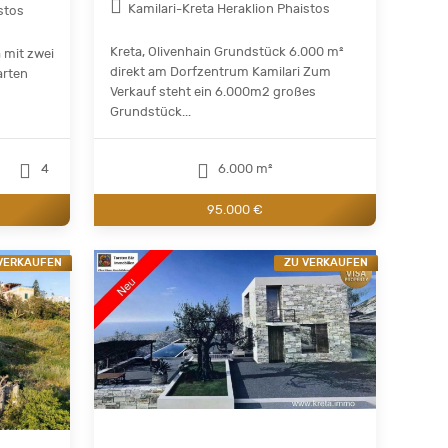
Kamilari-Kreta Heraklion Phaistos
stos
Kreta, Olivenhain Grundstück 6.000 m²
a mit zwei
direkt am Dorfzentrum Kamilari Zum
arten
Verkauf steht ein 6.000m2 großes
Grundstück...
4
6.000 m²
95.000 €
VERKAUFEN
ZU VERKAUFEN