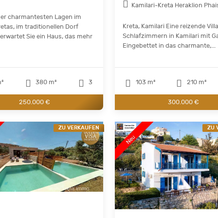
Kamilari-Kreta Heraklion Phai
 der charmantesten Lagen im
Kreta, Kamilari Eine reizende Vill
tas, im traditionellen Dorf
Schlafzimmern in Kamilari mit G
 erwartet Sie ein Haus, das mehr
Eingebettet in das charmante,...
m²
380 m²
3
103 m²
210 m²
250.000 €
300.000 €
ZU VERKAUFEN
ZU 