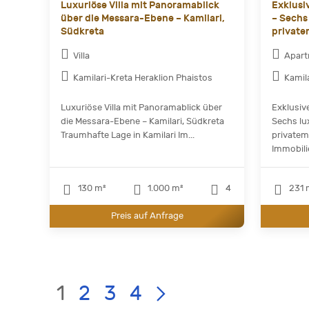
Luxuriöse Villa mit Panoramablick
Exklusi
über die Messara-Ebene – Kamilari,
– Sechs
Südkreta
private
Villa
Apar
Kamilari-Kreta Heraklion Phaistos
Kamil
Luxuriöse Villa mit Panoramablick über
Exklusiv
die Messara-Ebene – Kamilari, Südkreta
Sechs lu
Traumhafte Lage in Kamilari Im...
privatem
Immobilie
130 m²
1.000 m²
4
231 
Preis auf Anfrage
Current
LIST
Page:
1
2
3
4