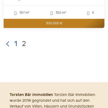
187 m²
352 m²
5
300.000 €
Current
LIST
Page:
1
2
PAGE
NAVIGATION
Torsten Bär Immobilien
Torsten Bär Immobilien
wurde 2018 gegründet und hat sich auf den
Verkauf von Villen, Häusern und Grundstücken