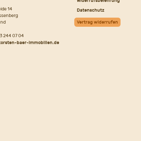
Widerrufsbelehrung
ide 14
Datenschutz
ssenberg
and
Vertrag widerrufen
3 244 07 04
torsten-baer-immobilien.de