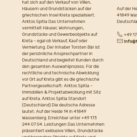
hat sich auf den Verkauf von Villen,
Häusern und Grundstücken auf der
Auf der He
griechischen Insel Kreta spezialisiert.
41849 Wa
Arktos Spitia Das Unternehmen
Deutschl
vermittelt Häuser, Wohnungen,
Fon
Grundstücke und Gewerbeobjekte auf
+49 17
Kreta – egal ob Verkauf, Kauf oder
E-
info@
Vermietung. Der Inhaber Torsten Bär ist
Mail
der persönliche Ansprechpartner in
Deutschland und begleitet Kunden durch
den gesamten Auswahlprozess. Für die
rechtliche und technische Abwicklung
vor Ort auf Kreta gibt es die griechische
Partnergesellschaft: Arktos Spitia –
Immobilien & Projektabwicklung mit Sitz
auf Kreta. Arktos Spitia Standort
(Deutschland) Die deutsche Adresse
lautet: Auf der Heide 14 in 41849
Wassenberg. Erreichbar unter +49 173
244 07 04. Leistungen Das Unternehmen
präsentiert exklusive Villen, Grundstücke