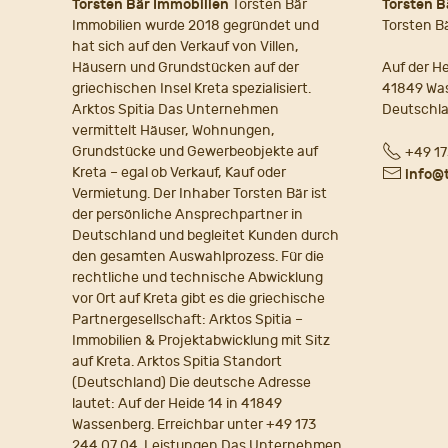
Torsten Bär Immobilien
Torsten Bär
Torsten B
Immobilien wurde 2018 gegründet und
Torsten B
hat sich auf den Verkauf von Villen,
Häusern und Grundstücken auf der
Auf der He
griechischen Insel Kreta spezialisiert.
41849 Wa
Arktos Spitia Das Unternehmen
Deutschl
vermittelt Häuser, Wohnungen,
Fon
Grundstücke und Gewerbeobjekte auf
+49 17
Kreta – egal ob Verkauf, Kauf oder
E-
info@
Vermietung. Der Inhaber Torsten Bär ist
Mail
der persönliche Ansprechpartner in
Deutschland und begleitet Kunden durch
den gesamten Auswahlprozess. Für die
rechtliche und technische Abwicklung
vor Ort auf Kreta gibt es die griechische
Partnergesellschaft: Arktos Spitia –
Immobilien & Projektabwicklung mit Sitz
auf Kreta. Arktos Spitia Standort
(Deutschland) Die deutsche Adresse
lautet: Auf der Heide 14 in 41849
Wassenberg. Erreichbar unter +49 173
244 07 04. Leistungen Das Unternehmen