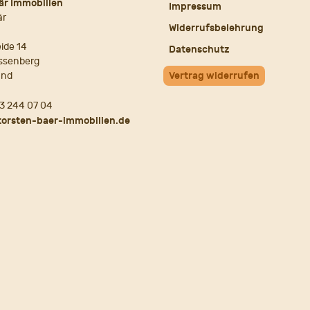
är Immobilien
Impressum
är
Widerrufsbelehrung
ide 14
Datenschutz
ssenberg
and
Vertrag widerrufen
3 244 07 04
torsten-baer-immobilien.de