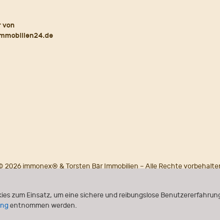
© 2026 immonex® & Torsten Bär Immobilien – Alle Rechte vorbehalte
Powered by
immonex®
ONE
ies zum Einsatz, um eine sichere und reibungslose Benutzererfahrung
ung
entnommen werden.