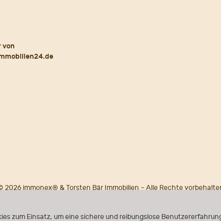
© 2026 immonex® & Torsten Bär Immobilien – Alle Rechte vorbehalte
Powered by
immonex®
ONE
ies zum Einsatz, um eine sichere und reibungslose Benutzererfahrung