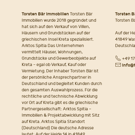
Torsten Bär Immobilien
Torsten Bär
Torsten B
Immobilien wurde 2018 gegründet und
Torsten B
hat sich auf den Verkauf von Villen,
Häusern und Grundstücken auf der
Auf der He
griechischen Insel Kreta spezialisiert.
41849 Wa
Arktos Spitia Das Unternehmen
Deutschl
vermittelt Häuser, Wohnungen,
Fon
Grundstücke und Gewerbeobjekte auf
+49 17
Kreta – egal ob Verkauf, Kauf oder
E-
info@
Vermietung. Der Inhaber Torsten Bär ist
Mail
der persönliche Ansprechpartner in
Deutschland und begleitet Kunden durch
den gesamten Auswahlprozess. Für die
rechtliche und technische Abwicklung
vor Ort auf Kreta gibt es die griechische
Partnergesellschaft: Arktos Spitia –
Immobilien & Projektabwicklung mit Sitz
auf Kreta. Arktos Spitia Standort
(Deutschland) Die deutsche Adresse
lautet: Auf der Heide 14 in 41849