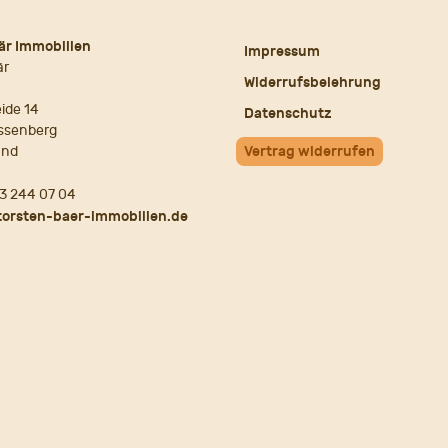
är Immobilien
Impressum
är
Widerrufsbelehrung
ide 14
Datenschutz
ssenberg
and
Vertrag widerrufen
3 244 07 04
torsten-baer-immobilien.de