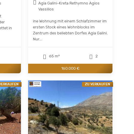
s
Agia Galini-Kreta Rethymno Agios
Vassilios
t
ine Wohnung mit einem Schlafzimmer im
der
ersten Stock eines Wohnblocks im
ttet in
Zentrum des beliebten Dorfes Agia Galini.
Nur...
65 m²
2
160.000 €
VERKAUFEN
ZU VERKAUFEN