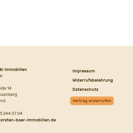
är Immobilien
Impressum
är
Widerrufsbelehrung
ide 14
Datenschutz
ssenberg
and
Vertrag widerrufen
3 244 07 04
torsten-baer-immobilien.de