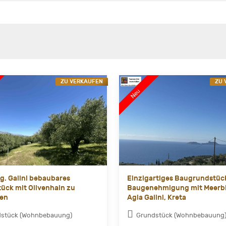
ZU VERKAUFEN
ZU 
Ag. Galini bebaubares
Einzigartiges Baugrundstüc
ück mit Olivenhain zu
Baugenehmigung mit Meerbl
fen
Agia Galini, Kreta
dstück (Wohnbebauung)
Grundstück (Wohnbebauung