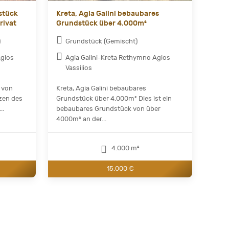
stück
Kreta, Agia Galini bebaubares
rivat
Grundstück über 4.000m²
)
Grundstück (Gemischt)
Agios
Agia Galini-Kreta Rethymno Agios
Vassilios
 von
Kreta, Agia Galini bebaubares
zen des
Grundstück über 4.000m² Dies ist ein
..
bebaubares Grundstück von über
4000m² an der...
4.000 m²
15.000 €