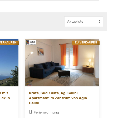
VERKAUFEN
ZU VERKAUFEN
k mit
Kreta, Süd Küste, Ag. Galini
ick in
Apartment im Zentrum von Agia
Galini
)
Ferienwohnung