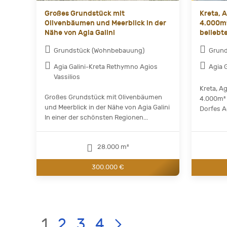
Großes Grundstück mit
Kreta, 
Olivenbäumen und Meerblick in der
4.000m²
Nähe von Agia Galini
beliebte
Grundstück (Wohnbebauung)
Grun
Agia Galini-Kreta Rethymno Agios
Agia 
Vassilios
Kreta, Ag
Großes Grundstück mit Olivenbäumen
4.000m² 
und Meerblick in der Nähe von Agia Galini
Dorfes Ag
In einer der schönsten Regionen...
28.000 m²
300.000 €
Current
LIST
Page:
1
2
3
4