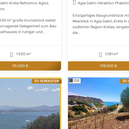
Galini-Kreta Rethymno Agios
Agia Galini-Heraklion Phaisto
ios
Einzigartiges Baugrundstück mi
.530 m² große Grundstück bietet
Meerblick in Agia Galini, Kreta In 
vorragende Gelegenheit zum Bau
südlichen Region Kretas, eingebe
vathauses in ruhiger und...
die...
1.530 m²
1.781 m²
95.000 €
178.000 €
ZU VERKAUFEN
ZU 