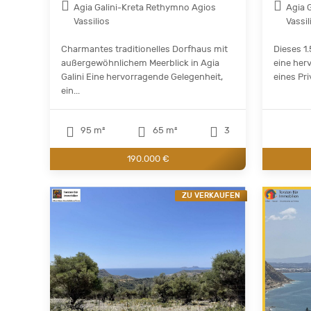
Agia Galini-Kreta Rethymno Agios
Agia 
Vassilios
Vassil
Charmantes traditionelles Dorfhaus mit
Dieses 1
außergewöhnlichem Meerblick in Agia
eine her
Galini Eine hervorragende Gelegenheit,
eines Pri
ein...
95 m²
65 m²
3
190.000 €
ZU VERKAUFEN