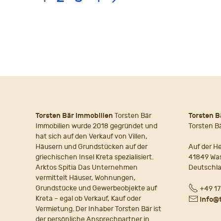
PAGE
NAVIGATION
Torsten Bär Immobilien
Torsten Bär
Torsten B
Immobilien wurde 2018 gegründet und
Torsten B
hat sich auf den Verkauf von Villen,
Häusern und Grundstücken auf der
Auf der He
griechischen Insel Kreta spezialisiert.
41849 Wa
Arktos Spitia Das Unternehmen
Deutschl
vermittelt Häuser, Wohnungen,
Fon
Grundstücke und Gewerbeobjekte auf
+49 17
Kreta – egal ob Verkauf, Kauf oder
E-
info@
Vermietung. Der Inhaber Torsten Bär ist
Mail
der persönliche Ansprechpartner in