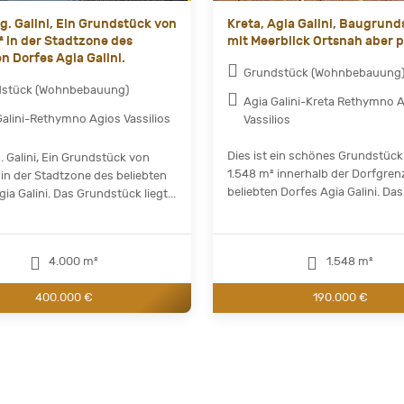
Ag. Galini, Ein Grundstück von
Kreta, Agia Galini, Baugrund
 in der Stadtzone des
mit Meerblick Ortsnah aber p
n Dorfes Agia Galini.
Grundstück (Wohnbebauung
dstück (Wohnbebauung)
Agia Galini-Kreta Rethymno 
Galini-Rethymno Agios Vassilios
Vassilios
Dies ist ein schönes Grundstück
. Galini, Ein Grundstück von
1.548 m² innerhalb der Dorfgren
in der Stadtzone des beliebten
beliebten Dorfes Agia Galini. Das.
ia Galini. Das Grundstück liegt...
4.000 m²
1.548 m²
400.000 €
190.000 €