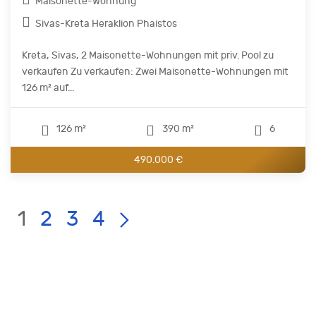
Maisonette-Wohnung
Sivas-Kreta Heraklion Phaistos
Kreta, Sivas, 2 Maisonette-Wohnungen mit priv. Pool zu
verkaufen Zu verkaufen: Zwei Maisonette-Wohnungen mit
126 m² auf...
126 m²
390 m²
6
490.000 €
Current
LIST
Page:
1
2
3
4
PAGE
NAVIGATION