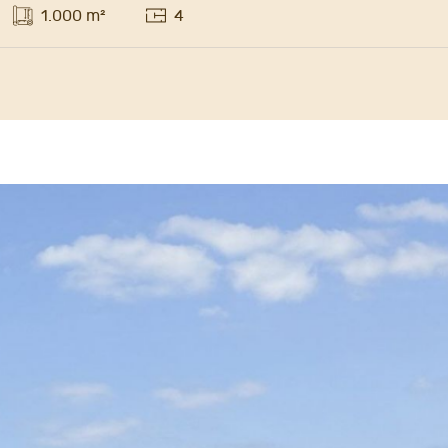
1.000 m²
4