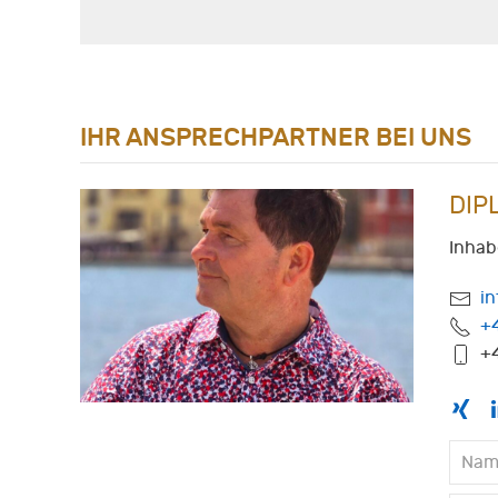
IHR ANSPRECHPARTNER BEI UNS
DIP
Inhab
i
+
+4