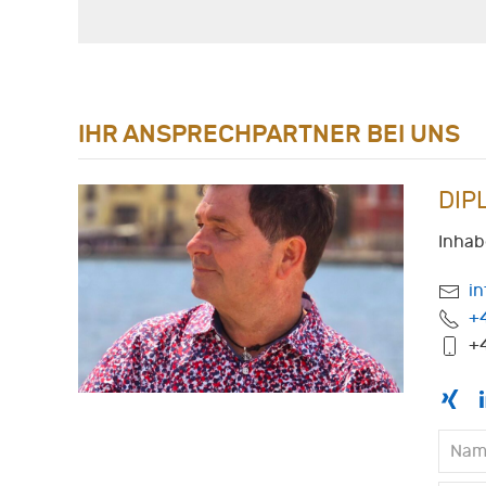
IHR ANSPRECHPARTNER BEI UNS
DIP
Inhab
i
+
+4