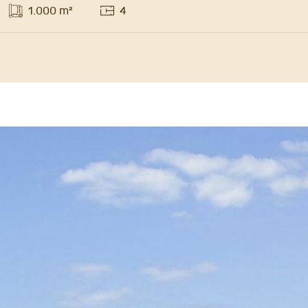
1.000 m²
4