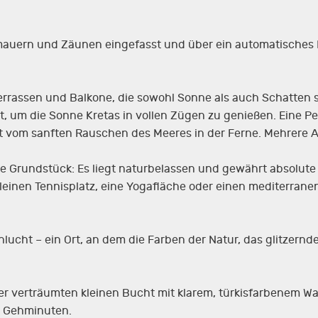
auern und Zäunen eingefasst und über ein automatisches Ei
rrassen und Balkone, die sowohl Sonne als auch Schatten sp
ekt, um die Sonne Kretas in vollen Zügen zu genießen. Eine P
 vom sanften Rauschen des Meeres in der Ferne. Mehrere A
 Grundstück: Es liegt naturbelassen und gewährt absolute Pr
leinen Tennisplatz, eine Yogafläche oder einen mediterran
Schlucht – ein Ort, an dem die Farben der Natur, das glitze
r verträumten kleinen Bucht mit klarem, türkisfarbenem Wa
0 Gehminuten.