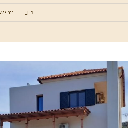
.977 m²
4