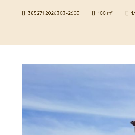
385271 2026303-2605
100 m²
1