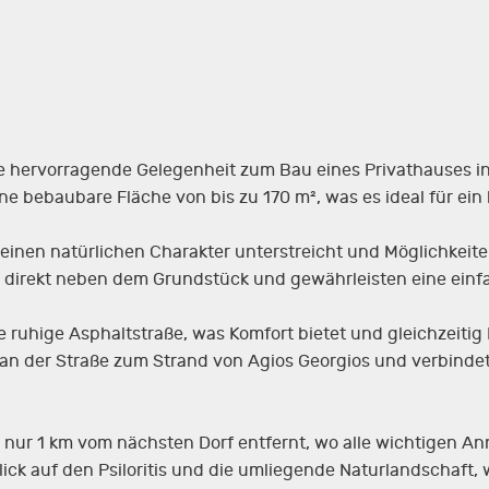
e hervorragende Gelegenheit zum Bau eines Privathauses in 
ine bebaubare Fläche von bis zu 170 m², was es ideal für ei
einen natürlichen Charakter unterstreicht und Möglichkeite
 direkt neben dem Grundstück und gewährleisten eine einf
e ruhige Asphaltstraße, was Komfort bietet und gleichzeitig
i an der Straße zum Strand von Agios Georgios und verbind
k nur 1 km vom nächsten Dorf entfernt, wo alle wichtigen A
k auf den Psiloritis und die umliegende Naturlandschaft, w