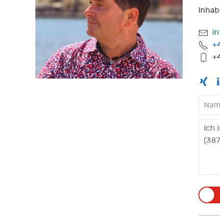
Inhab
i
+
+4