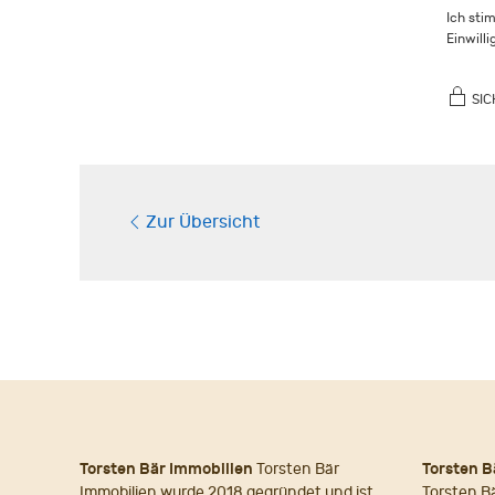
Ich sti
Einwill
SIC
Zur Übersicht
Torsten Bär Immobilien
Torsten Bär
Torsten B
Immobilien wurde 2018 gegründet und ist
Torsten B