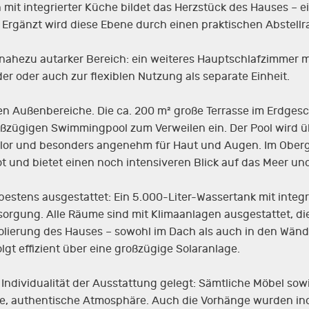
 mit integrierter Küche bildet das Herzstück des Hauses – 
rgänzt wird diese Ebene durch einen praktischen Abstellr
, nahezu autarker Bereich: ein weiteres Hauptschlafzimmer
der oder auch zur flexiblen Nutzung als separate Einheit.
n Außenbereiche. Die ca. 200 m² große Terrasse im Erdgeschos
zügigen Swimmingpool zum Verweilen ein. Der Pool wird ü
lor und besonders angenehm für Haut und Augen. Im Oberge
t und bietet einen noch intensiveren Blick auf das Meer un
 bestens ausgestattet: Ein 5.000-Liter-Wassertank mit int
ersorgung. Alle Räume sind mit Klimaanlagen ausgestattet, 
lierung des Hauses – sowohl im Dach als auch in den Wänd
t effizient über eine großzügige Solaranlage.
Individualität der Ausstattung gelegt: Sämtliche Möbel sow
e, authentische Atmosphäre. Auch die Vorhänge wurden indi