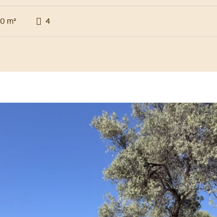
0 m²
4