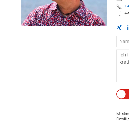
+
+4
Ich sti
Einwill