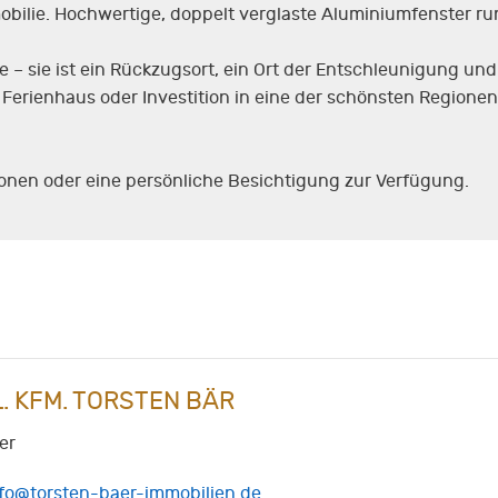
mmobilie. Hochwertige, doppelt verglaste Aluminiumfenster r
lie – sie ist ein Rückzugsort, ein Ort der Entschleunigung u
Ferienhaus oder Investition in eine der schönsten Regionen K
ionen oder eine persönliche Besichtigung zur Verfügung.
L. KFM. TORSTEN BÄR
er
nfo@torsten-baer-immobilien.de