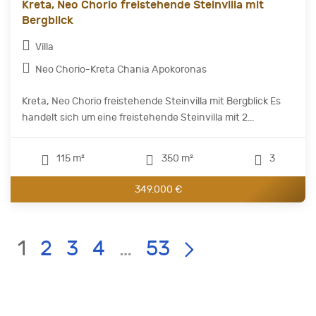
Kreta, Neo Chorio freistehende Steinvilla mit
Bergblick
Villa
Neo Chorio-Kreta Chania Apokoronas
Kreta, Neo Chorio freistehende Steinvilla mit Bergblick Es
handelt sich um eine freistehende Steinvilla mit 2...
115 m²
350 m²
3
349.000 €
Current
LIST
Page:
1
2
3
4
…
53
PAGE
NAVIGATION