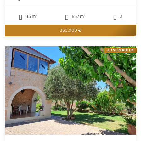
85 m²
557 m²
3
350.000 €
ZU VERKAUFEN