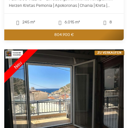
Herzen Kretas Pemonia | Apokoronas | Chania | Kreta |...
245 m²
6.015 m²
8
804.900 €
ZU VERKAUFEN