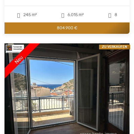
245 m²
6.015 m²
8
804.900 €
ZU VERKAUFEN