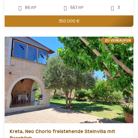
85 m²
557 m²
3
350.000 €
ZU VERKAUFEN
Kreta, Neo Chorio freistehende Steinvilla mit