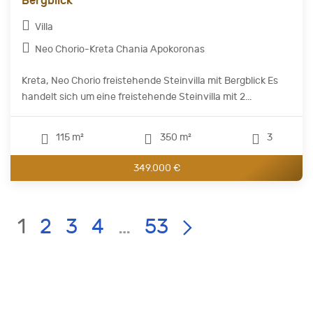
Bergblick
Villa
Neo Chorio-Kreta Chania Apokoronas
Kreta, Neo Chorio freistehende Steinvilla mit Bergblick Es
handelt sich um eine freistehende Steinvilla mit 2...
115 m²
350 m²
3
349.000 €
Current
LIST
Page:
1
2
3
4
…
53
PAGE
NAVIGATION