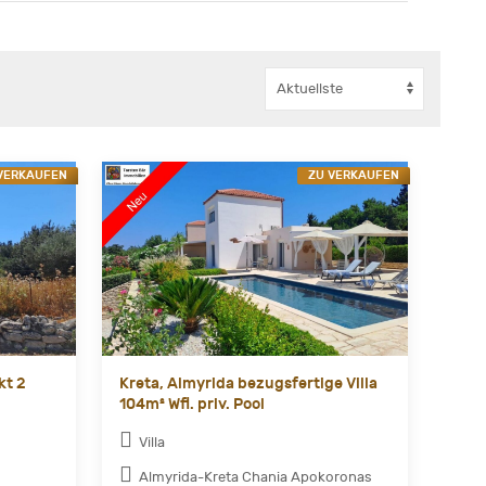
VERKAUFEN
ZU VERKAUFEN
kt 2
Kreta, Almyrida bezugsfertige Villa
104m² Wfl. priv. Pool
Villa
Almyrida-Kreta Chania Apokoronas