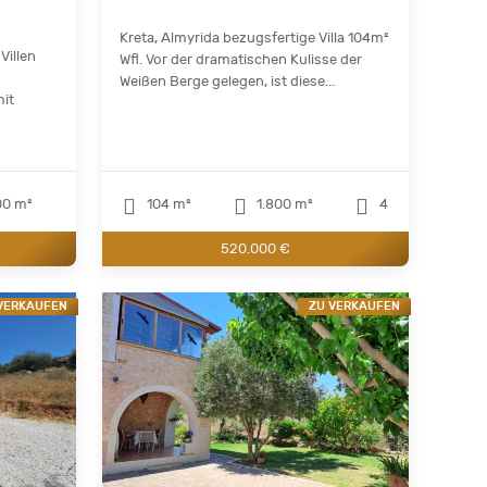
Kreta, Almyrida bezugsfertige Villa 104m²
Villen
Wfl. Vor der dramatischen Kulisse der
Weißen Berge gelegen, ist diese...
mit
0 m²
104 m²
1.800 m²
4
520.000 €
VERKAUFEN
ZU VERKAUFEN