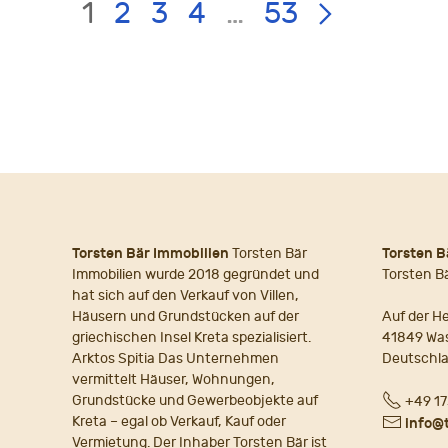
LIST
Page:
1
2
3
4
…
53
PAGE
NAVIGATION
Torsten Bär Immobilien
Torsten Bär
Torsten B
Immobilien wurde 2018 gegründet und
Torsten B
hat sich auf den Verkauf von Villen,
Häusern und Grundstücken auf der
Auf der He
griechischen Insel Kreta spezialisiert.
41849 Wa
Arktos Spitia Das Unternehmen
Deutschl
vermittelt Häuser, Wohnungen,
Fon
Grundstücke und Gewerbeobjekte auf
+49 17
Kreta – egal ob Verkauf, Kauf oder
E-
info@
Vermietung. Der Inhaber Torsten Bär ist
Mail