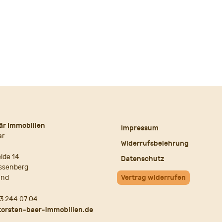
är Immobilien
Impressum
är
Widerrufsbelehrung
ide 14
Datenschutz
ssenberg
and
Vertrag widerrufen
3 244 07 04
torsten-baer-immobilien.de