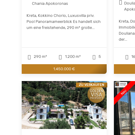
Douli
Chania Apokoronas
Apok
Kreta, Kokkino Chorio, Luxusvilla priv.
Kreta, D
Pool Panoramameerblick Es handelt sich
Immobili
um eine freistehende, 290 m² große...
Douliana
der...
290 m²
1.200 m²
5
16
1.450.000 €
ZU VERKAUFEN