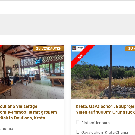
ZU VERKAUFEN
ZU 
ouliana Vielseitige
Kreta, Gavalochori, Bauproje
omie-Immobilie mit großem
Villen auf 1000m² Grundsück
ück in Douliana, Kreta
Einfamilienhaus
ronomie
Gavalochori-Kreta Chania