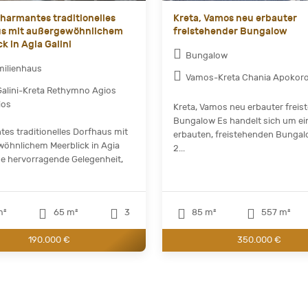
Charmantes traditionelles
Kreta, Vamos neu erbauter
us mit außergewöhnlichem
freistehender Bungalow
k in Agia Galini
Bungalow
milienhaus
Vamos-Kreta Chania Apokor
Galini-Kreta Rethymno Agios
ios
Kreta, Vamos neu erbauter freis
Bungalow Es handelt sich um ei
es traditionelles Dorfhaus mit
erbauten, freistehenden Bungal
öhnlichem Meerblick in Agia
2...
ine hervorragende Gelegenheit,
m²
65 m²
3
85 m²
557 m²
190.000 €
350.000 €