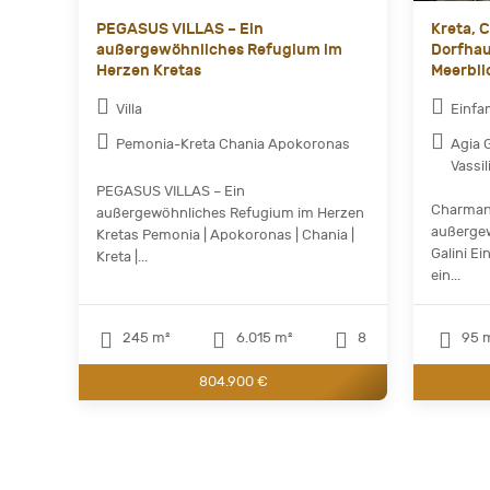
PEGASUS VILLAS – Ein
Kreta, 
außergewöhnliches Refugium im
Dorfha
Herzen Kretas
Meerblic
Villa
Einfa
Pemonia-Kreta Chania Apokoronas
Agia 
Vassil
PEGASUS VILLAS – Ein
Charmant
außergewöhnliches Refugium im Herzen
außergew
Kretas Pemonia | Apokoronas | Chania |
Galini E
Kreta |...
ein...
245 m²
6.015 m²
8
95 
804.900 €
Current