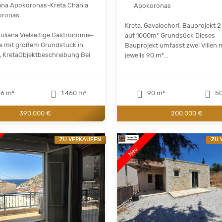
ana Apokoronas-Kreta Chania
Apokoronas
oronas
Kreta, Gavalochori, Bauprojekt 2 
ouliana Vielseitige Gastronomie-
auf 1000m² Grundsück Dieses
e mit großem Grundstück in
Bauprojekt umfasst zwei Villen 
, KretaObjektbeschreibung Bei
jeweils 90 m²...
6 m²
1.460 m²
90 m²
50
390.000 €
200.000 €
ZU VERKAUFEN
ZU 