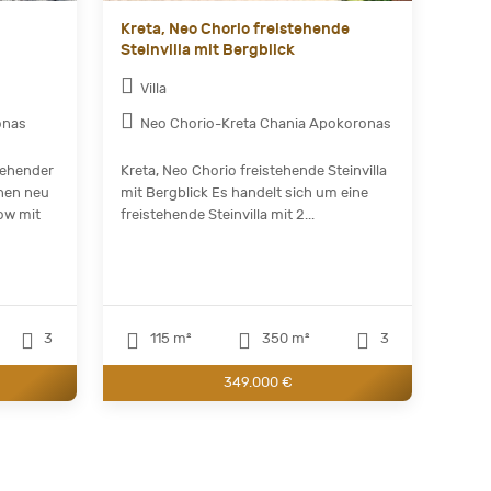
Kreta, Neo Chorio freistehende
Steinvilla mit Bergblick
Villa
onas
Neo Chorio-Kreta Chania Apokoronas
tehender
Kreta, Neo Chorio freistehende Steinvilla
nen neu
mit Bergblick Es handelt sich um eine
ow mit
freistehende Steinvilla mit 2...
3
115 m²
350 m²
3
349.000 €