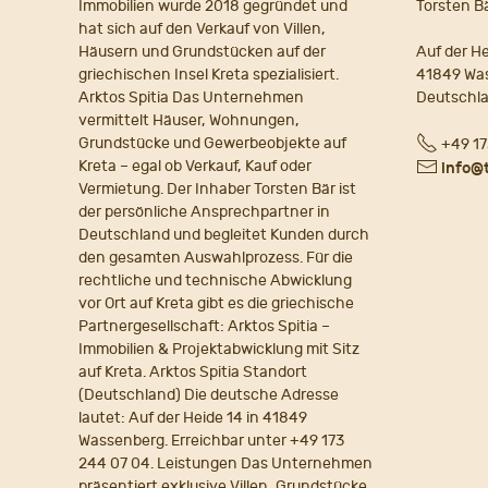
Immobilien wurde 2018 gegründet und
Torsten B
hat sich auf den Verkauf von Villen,
Häusern und Grundstücken auf der
Auf der He
griechischen Insel Kreta spezialisiert.
41849 Wa
Arktos Spitia Das Unternehmen
Deutschl
vermittelt Häuser, Wohnungen,
Fon
Grundstücke und Gewerbeobjekte auf
+49 17
Kreta – egal ob Verkauf, Kauf oder
E-
info@
Vermietung. Der Inhaber Torsten Bär ist
Mail
der persönliche Ansprechpartner in
Deutschland und begleitet Kunden durch
den gesamten Auswahlprozess. Für die
rechtliche und technische Abwicklung
vor Ort auf Kreta gibt es die griechische
Partnergesellschaft: Arktos Spitia –
Immobilien & Projektabwicklung mit Sitz
auf Kreta. Arktos Spitia Standort
(Deutschland) Die deutsche Adresse
lautet: Auf der Heide 14 in 41849
Wassenberg. Erreichbar unter +49 173
244 07 04. Leistungen Das Unternehmen
präsentiert exklusive Villen, Grundstücke