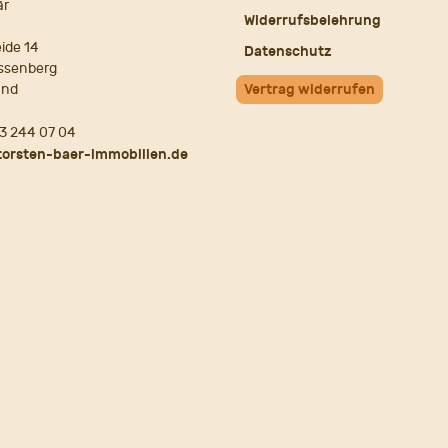
är
Widerrufsbelehrung
ide 14
Datenschutz
ssenberg
and
Vertrag widerrufen
3 244 07 04
torsten-baer-immobilien.de