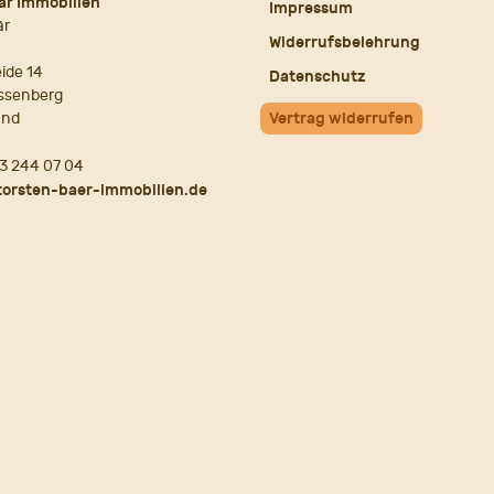
är Immobilien
Impressum
är
Widerrufsbelehrung
ide 14
Datenschutz
ssenberg
and
Vertrag widerrufen
3 244 07 04
torsten-baer-immobilien.de