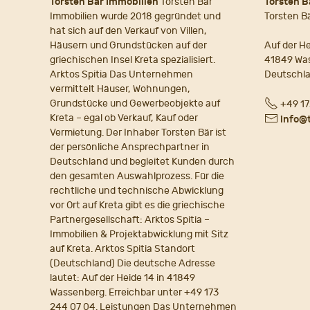
Torsten Bär Immobilien
Torsten Bär
Torsten B
Immobilien wurde 2018 gegründet und
Torsten B
hat sich auf den Verkauf von Villen,
Häusern und Grundstücken auf der
Auf der He
griechischen Insel Kreta spezialisiert.
41849 Wa
Arktos Spitia Das Unternehmen
Deutschl
vermittelt Häuser, Wohnungen,
Fon
Grundstücke und Gewerbeobjekte auf
+49 17
Kreta – egal ob Verkauf, Kauf oder
E-
info@
Vermietung. Der Inhaber Torsten Bär ist
Mail
der persönliche Ansprechpartner in
Deutschland und begleitet Kunden durch
den gesamten Auswahlprozess. Für die
rechtliche und technische Abwicklung
vor Ort auf Kreta gibt es die griechische
Partnergesellschaft: Arktos Spitia –
Immobilien & Projektabwicklung mit Sitz
auf Kreta. Arktos Spitia Standort
(Deutschland) Die deutsche Adresse
lautet: Auf der Heide 14 in 41849
Wassenberg. Erreichbar unter +49 173
244 07 04. Leistungen Das Unternehmen