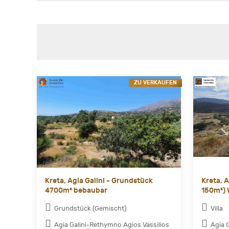
ZU VERKAUFEN
Kreta, Agia Galini - Grundstück
Kreta, A
4700m² bebaubar
150m²) 
Grundstück (Gemischt)
Villa
Agia Galini-Rethymno Agios Vassilios
Agia 