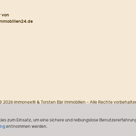
© 2026 immonex® & Torsten Bär Immobilien – Alle Rechte vorbehalte
Powered by
immonex®
ONE
ies zum Einsatz, um eine sichere und reibungslose Benutzererfahrung
ung
entnommen werden.