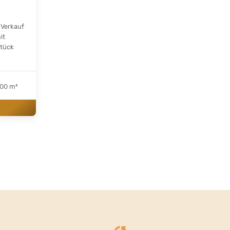
Verkauf
it
tück
00 m²