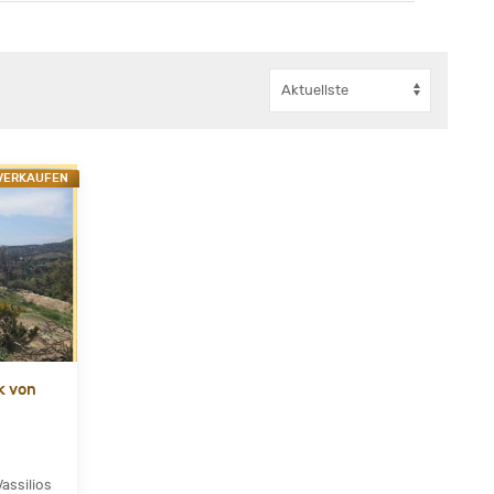
VERKAUFEN
k von
assilios