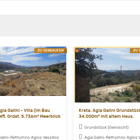
ZU VERKAUFEN
ZU 
gia Galini - Villa (im Bau
Kreta, Agia Galini Grundstüc
Wfl. Grdst. 5.736m² Meerblick
34.000m² mit altem Haus.
Grundstück (Gemischt)
Galini-Rethymno Agios Vassilios
Agia Galini-Rethymno Agios V