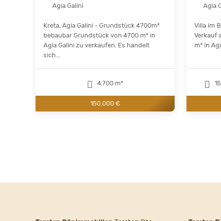
Agia Galini
Agia G
Kreta, Agia Galini - Grundstück 4700m²
Villa im
bebaubar Grundstück von 4700 m² in
Verkauf 
Agia Galini zu verkaufen. Es handelt
m² in Agia
sich...
4.700 m²
15
150.000 €