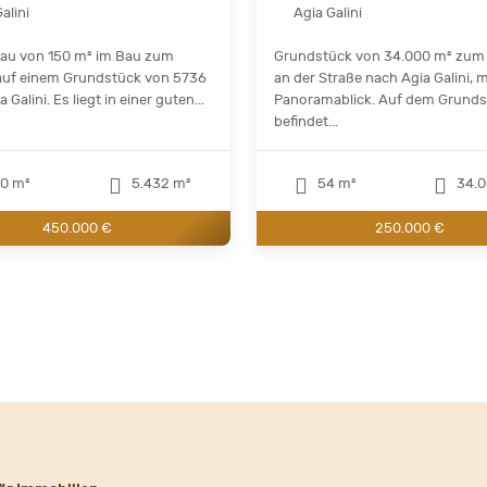
alini
Agia Galini
 Bau von 150 m² im Bau zum
Grundstück von 34.000 m² zum 
auf einem Grundstück von 5736
an der Straße nach Agia Galini, m
 Galini. Es liegt in einer guten...
Panoramablick. Auf dem Grunds
befindet...
0 m²
5.432 m²
54 m²
34.0
450.000 €
250.000 €