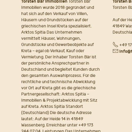
Torsten Bär Immobilien
Torsten Bär
Torsten B
Immobilien wurde 2018 gegründet und
Torsten B
hat sich auf den Verkauf von Villen,
Häusern und Grundstücken auf der
Auf der He
griechischen Insel Kreta spezialisiert.
41849 Wa
Arktos Spitia Das Unternehmen
Deutschl
vermittelt Häuser, Wohnungen,
Fon
Grundstücke und Gewerbeobjekte auf
+49 17
Kreta – egal ob Verkauf, Kauf oder
E-
info@
Vermietung. Der Inhaber Torsten Bär ist
Mail
der persönliche Ansprechpartner in
Deutschland und begleitet Kunden durch
den gesamten Auswahlprozess. Für die
rechtliche und technische Abwicklung
vor Ort auf Kreta gibt es die griechische
Partnergesellschaft: Arktos Spitia –
Immobilien & Projektabwicklung mit Sitz
auf Kreta. Arktos Spitia Standort
(Deutschland) Die deutsche Adresse
lautet: Auf der Heide 14 in 41849
Wassenberg. Erreichbar unter +49 173
244 07 04. Leistungen Das Unternehmen