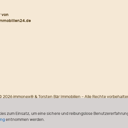
© 2026 immonex® & Torsten Bär Immobilien – Alle Rechte vorbehalte
Powered by
immonex®
ONE
ies zum Einsatz, um eine sichere und reibungslose Benutzererfahrung
ung
entnommen werden.