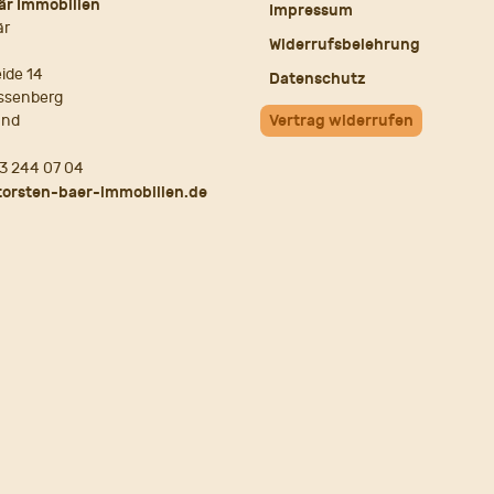
är Immobilien
Impressum
är
Widerrufsbelehrung
ide 14
Datenschutz
ssenberg
and
Vertrag widerrufen
3 244 07 04
torsten-baer-immobilien.de