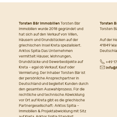
Torsten Bär Immobilien
Torsten Bär
Torsten B
Immobilien wurde 2018 gegründet und
Torsten B
hat sich auf den Verkauf von Villen,
Häusern und Grundstücken auf der
Auf der He
griechischen Insel Kreta spezialisiert.
41849 Wa
Arktos Spitia Das Unternehmen
Deutschl
vermittelt Häuser, Wohnungen,
Fon
Grundstücke und Gewerbeobjekte auf
+49 17
Kreta – egal ob Verkauf, Kauf oder
E-
info@
Vermietung. Der Inhaber Torsten Bär ist
Mail
der persönliche Ansprechpartner in
Deutschland und begleitet Kunden durch
den gesamten Auswahlprozess. Für die
rechtliche und technische Abwicklung
vor Ort auf Kreta gibt es die griechische
Partnergesellschaft: Arktos Spitia –
Immobilien & Projektabwicklung mit Sitz
auf Kreta. Arktos Spitia Standort