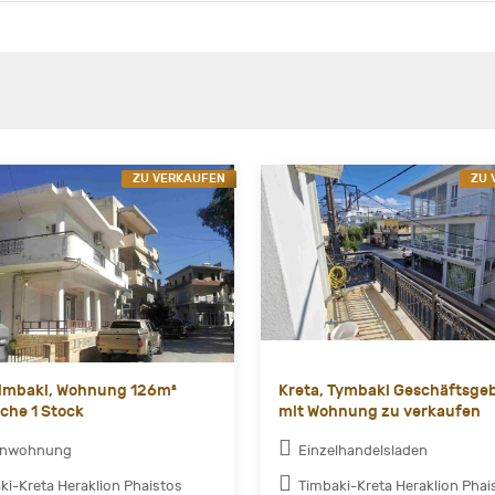
ZU VERKAUFEN
ZU 
Timbaki, Wohnung 126m²
Kreta, Tymbaki Geschäftsge
che 1 Stock
mit Wohnung zu verkaufen
enwohnung
Einzelhandelsladen
ki-Kreta Heraklion Phaistos
Timbaki-Kreta Heraklion Phai