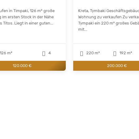
ufen in Timpaki, 126 m² große
Kreta, Tymbaki Geschäftsgebäu
im ersten Stock in der Nähe
Wohnung zu verkaufen Zu verka
 Titos. Liegt in einer guten...
Tympaki ein 220 m² großes Geb
mit...
126 m²
4
220 m²
192 m²
120.000 €
200.000 €