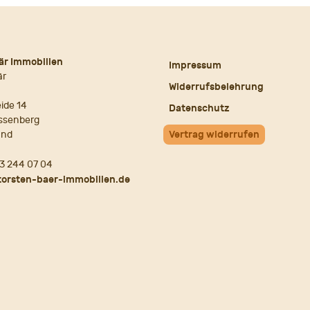
är Immobilien
Impressum
är
Widerrufsbelehrung
ide 14
Datenschutz
ssenberg
and
Vertrag widerrufen
3 244 07 04
torsten-baer-immobilien.de