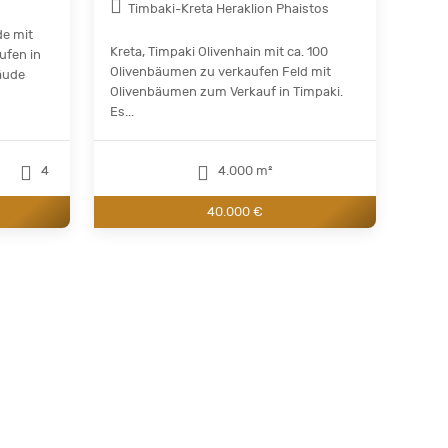
Timbaki-Kreta Heraklion Phaistos
de mit
Kreta, Timpaki Olivenhain mit ca. 100
ufen in
Olivenbäumen zu verkaufen Feld mit
äude
Olivenbäumen zum Verkauf in Timpaki.
Es...
4
4.000 m²
40.000 €