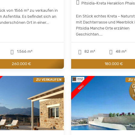
Pitsidia-Kreta Heraklion Phai
ck von 1566 m² zu verkaufen in
Ein Stück echtes Kreta – Naturs
 in Asfentilia. Es befindet sich an
mit Dachterrasse und Meerblick 
nderschönen Ort in einer...
Pitsidia Manche Orte erzählen
Geschichten....
1.566 m²
82 m²
48 m²
260.000 €
180.000 €
ZU VERKAUFEN
ZU 