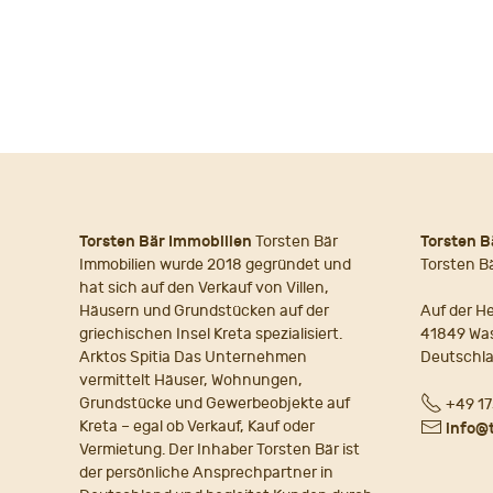
PAGE
NAVIGATION
Torsten Bär Immobilien
Torsten Bär
Torsten B
Immobilien wurde 2018 gegründet und
Torsten B
hat sich auf den Verkauf von Villen,
Häusern und Grundstücken auf der
Auf der He
griechischen Insel Kreta spezialisiert.
41849 Wa
Arktos Spitia Das Unternehmen
Deutschl
vermittelt Häuser, Wohnungen,
Fon
Grundstücke und Gewerbeobjekte auf
+49 17
Kreta – egal ob Verkauf, Kauf oder
E-
info@
Vermietung. Der Inhaber Torsten Bär ist
Mail
der persönliche Ansprechpartner in