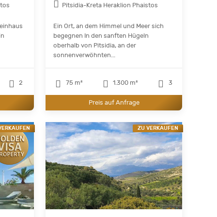
stos
Pitsidia-Kreta Heraklion Phaistos
teinhaus
Ein Ort, an dem Himmel und Meer sich
in
begegnen In den sanften Hügeln
oberhalb von Pitsidia, an der
sonnenverwöhnten...
2
75 m²
1.300 m²
3
Preis auf Anfrage
VERKAUFEN
ZU VERKAUFEN