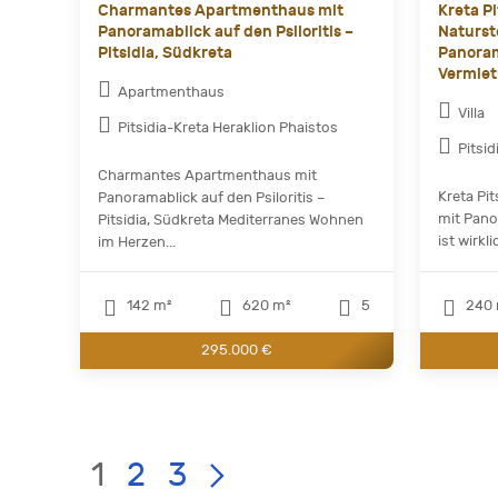
Charmantes Apartmenthaus mit
Kreta Pi
Panoramablick auf den Psiloritis –
Naturste
Pitsidia, Südkreta
Panora
Vermiet
Apartmenthaus
Villa
Pitsidia-Kreta Heraklion Phaistos
Pitsi
Charmantes Apartmenthaus mit
Kreta Pit
Panoramablick auf den Psiloritis –
mit Pano
Pitsidia, Südkreta Mediterranes Wohnen
ist wirkl
im Herzen...
142 m²
620 m²
5
240 
295.000 €
Current
LIST
Page:
1
2
3