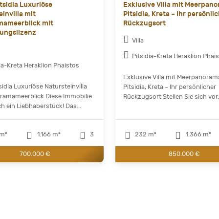
tsidia Luxuriöse
Exklusive Villa mit Meerpano
invilla mit
Pitsidia, Kreta – Ihr persönli
mameerblick mit
Rückzugsort
ungslizenz
Villa
Pitsidia-Kreta Heraklion Phai
dia-Kreta Heraklion Phaistos
Exklusive Villa mit Meerpanoram
sidia Luxuriöse Natursteinvilla
Pitsidia, Kreta – Ihr persönlicher
ramameerblick Diese Immobilie
Rückzugsort Stellen Sie sich vor, 
ich ein Liebhaberstück! Das...
m²
1.166 m²
3
232 m²
1.366 m²
700.000 €
850.000 €