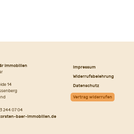
är Immobilien
Impressum
är
Widerrufsbelehrung
ide 14
Datenschutz
ssenberg
and
Vertrag widerrufen
3 244 07 04
torsten-baer-immobilien.de