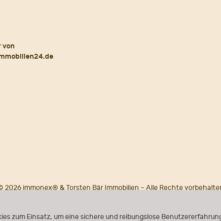
© 2026 immonex® & Torsten Bär Immobilien – Alle Rechte vorbehalte
Powered by
immonex®
ONE
ies zum Einsatz, um eine sichere und reibungslose Benutzererfahrung