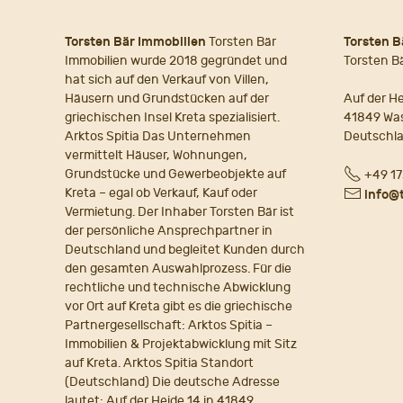
Torsten Bär Immobilien
Torsten Bär
Torsten B
Immobilien wurde 2018 gegründet und
Torsten B
hat sich auf den Verkauf von Villen,
Häusern und Grundstücken auf der
Auf der He
griechischen Insel Kreta spezialisiert.
41849 Wa
Arktos Spitia Das Unternehmen
Deutschl
vermittelt Häuser, Wohnungen,
Fon
Grundstücke und Gewerbeobjekte auf
+49 17
Kreta – egal ob Verkauf, Kauf oder
E-
info@
Vermietung. Der Inhaber Torsten Bär ist
Mail
der persönliche Ansprechpartner in
Deutschland und begleitet Kunden durch
den gesamten Auswahlprozess. Für die
rechtliche und technische Abwicklung
vor Ort auf Kreta gibt es die griechische
Partnergesellschaft: Arktos Spitia –
Immobilien & Projektabwicklung mit Sitz
auf Kreta. Arktos Spitia Standort
(Deutschland) Die deutsche Adresse
lautet: Auf der Heide 14 in 41849