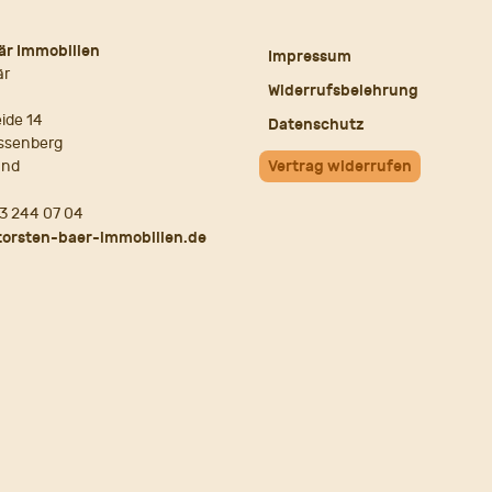
är Immobilien
Impressum
är
Widerrufsbelehrung
ide 14
Datenschutz
ssenberg
and
Vertrag widerrufen
3 244 07 04
torsten-baer-immobilien.de