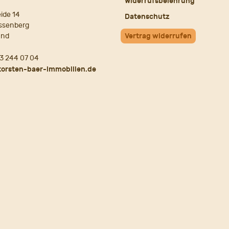
Widerrufsbelehrung
ide 14
Datenschutz
ssenberg
and
Vertrag widerrufen
3 244 07 04
torsten-baer-immobilien.de