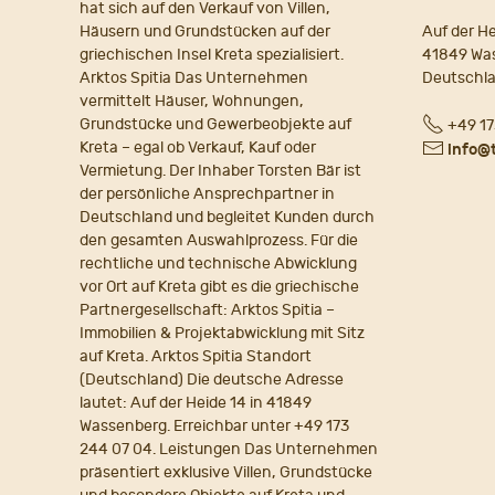
hat sich auf den Verkauf von Villen,
Häusern und Grundstücken auf der
Auf der He
griechischen Insel Kreta spezialisiert.
41849 Wa
Arktos Spitia Das Unternehmen
Deutschl
vermittelt Häuser, Wohnungen,
Fon
Grundstücke und Gewerbeobjekte auf
+49 17
Kreta – egal ob Verkauf, Kauf oder
E-
info@
Vermietung. Der Inhaber Torsten Bär ist
Mail
der persönliche Ansprechpartner in
Deutschland und begleitet Kunden durch
den gesamten Auswahlprozess. Für die
rechtliche und technische Abwicklung
vor Ort auf Kreta gibt es die griechische
Partnergesellschaft: Arktos Spitia –
Immobilien & Projektabwicklung mit Sitz
auf Kreta. Arktos Spitia Standort
(Deutschland) Die deutsche Adresse
lautet: Auf der Heide 14 in 41849
Wassenberg. Erreichbar unter +49 173
244 07 04. Leistungen Das Unternehmen
präsentiert exklusive Villen, Grundstücke