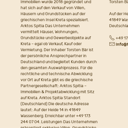
Immobilien wurde 2018 gegründet und
Torsten B
hat sich auf den Verkauf von Villen,
Häusern und Grundstücken auf der
Auf der He
griechischen Insel Kreta spezialisiert.
41849 Wa
Arktos Spitia Das Unternehmen
Deutschl
vermittelt Häuser, Wohnungen,
Fon
Grundstücke und Gewerbeobjekte auf
+49 17
Kreta – egal ob Verkauf, Kauf oder
E-
info@
Vermietung. Der Inhaber Torsten Bär ist
Mail
der persönliche Ansprechpartner in
Deutschland und begleitet Kunden durch
den gesamten Auswahlprozess. Für die
rechtliche und technische Abwicklung
vor Ort auf Kreta gibt es die griechische
Partnergesellschaft: Arktos Spitia –
Immobilien & Projektabwicklung mit Sitz
auf Kreta. Arktos Spitia Standort
(Deutschland) Die deutsche Adresse
lautet: Auf der Heide 14 in 41849
Wassenberg. Erreichbar unter +49 173
244 07 04. Leistungen Das Unternehmen
präsentiert exklusive Villen, Grundstücke