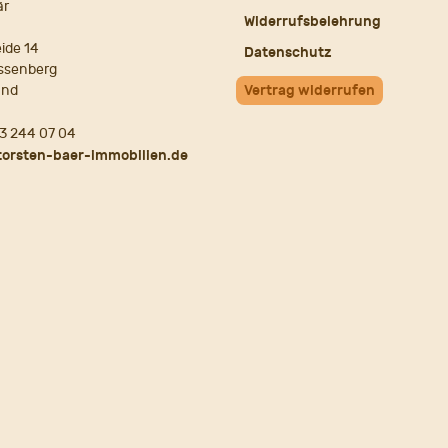
är
Widerrufsbelehrung
ide 14
Datenschutz
ssenberg
and
Vertrag widerrufen
3 244 07 04
torsten-baer-immobilien.de