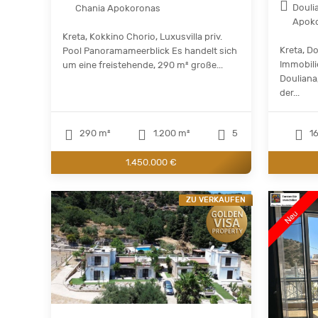
Douli
Chania Apokoronas
Apok
Kreta, Kokkino Chorio, Luxusvilla priv.
Kreta, D
Pool Panoramameerblick Es handelt sich
Immobili
um eine freistehende, 290 m² große...
Douliana
der...
290 m²
1.200 m²
5
16
1.450.000 €
ZU VERKAUFEN