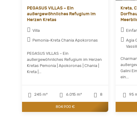
PEGASUS VILLAS – Ein
Kreta, 
außergewöhnliches Refugium im
Dorfha
Herzen Kretas
Meerblic
Villa
Einfa
Pemonia-Kreta Chania Apokoronas
Agia 
Vassil
PEGASUS VILLAS – Ein
Charmant
außergewöhnliches Refugium im Herzen
außergew
Kretas Pemonia | Apokoronas | Chania |
Galini E
Kreta |...
ein...
245 m²
6.015 m²
8
95 
804.900 €
Current