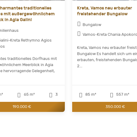
Charmantes traditionelles
Kreta, Vamos neu erbauter
us mit außergewöhnlichem
freistehender Bungalow
k in Agia Galini
Bungalow
milienhaus
Vamos-Kreta Chania Apokor
Galini-Kreta Rethymno Agios
ios
Kreta, Vamos neu erbauter freis
Bungalow Es handelt sich um ei
es traditionelles Dorfhaus mit
erbauten, freistehenden Bungal
öhnlichem Meerblick in Agia
2...
ine hervorragende Gelegenheit,
m²
65 m²
3
85 m²
557 m²
190.000 €
350.000 €