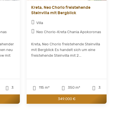
Kreta, Neo Chorio freistehende
Steinvilla mit Bergblick
Villa
onas
Neo Chorio-Kreta Chania Apokoronas
tehender
Kreta, Neo Chorio freistehende Steinvilla
nen neu
mit Bergblick Es handelt sich um eine
ow mit
freistehende Steinvilla mit 2...
3
115 m²
350 m²
3
349.000 €