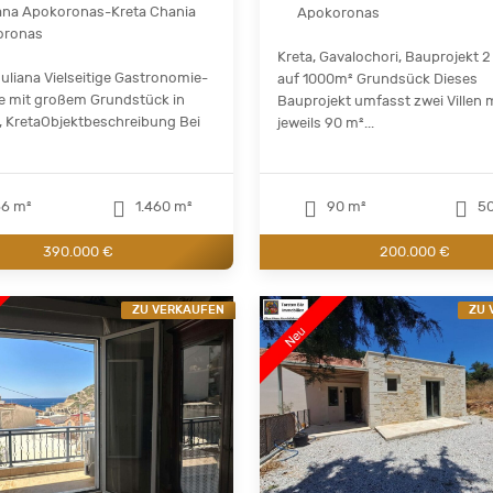
ana Apokoronas-Kreta Chania
Apokoronas
oronas
Kreta, Gavalochori, Bauprojekt 2 
ouliana Vielseitige Gastronomie-
auf 1000m² Grundsück Dieses
e mit großem Grundstück in
Bauprojekt umfasst zwei Villen 
, KretaObjektbeschreibung Bei
jeweils 90 m²...
6 m²
1.460 m²
90 m²
50
390.000 €
200.000 €
ZU VERKAUFEN
ZU 