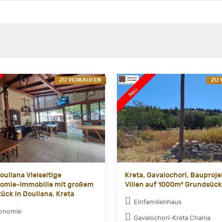
ZU VERKAUFEN
ZU 
ouliana Vielseitige
Kreta, Gavalochori, Bauproje
omie-Immobilie mit großem
Villen auf 1000m² Grundsück
ück in Douliana, Kreta
Einfamilienhaus
ronomie
Gavalochori-Kreta Chania