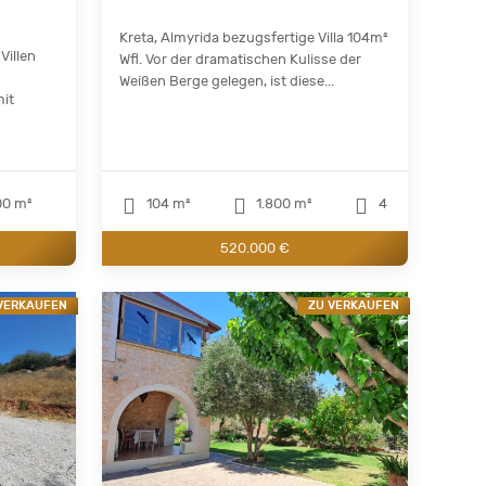
Kreta, Almyrida bezugsfertige Villa 104m²
Villen
Wfl. Vor der dramatischen Kulisse der
Weißen Berge gelegen, ist diese...
mit
0 m²
104 m²
1.800 m²
4
520.000 €
VERKAUFEN
ZU VERKAUFEN