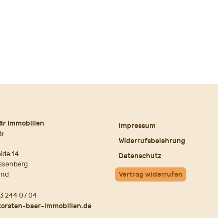
är Immobilien
Impressum
är
Widerrufsbelehrung
ide 14
Datenschutz
ssenberg
and
Vertrag widerrufen
3 244 07 04
torsten-baer-immobilien.de