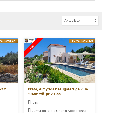
VERKAUFEN
ZU VERKAUFEN
kt 2
Kreta, Almyrida bezugsfertige Villa
104m² Wfl. priv. Pool
Villa
Almyrida-Kreta Chania Apokoronas