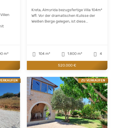
Kreta, Almyrida bezugsfertige Villa 104m²
Villen
Wfl. Vor der dramatischen Kulisse der
Weißen Berge gelegen, ist diese...
mit
0 m²
104 m²
1.800 m²
4
520.000 €
VERKAUFEN
ZU VERKAUFEN