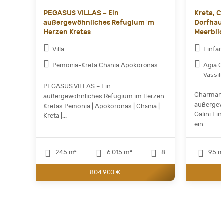
PEGASUS VILLAS – Ein
Kreta, 
außergewöhnliches Refugium im
Dorfha
Herzen Kretas
Meerblic
Villa
Einfa
Pemonia-Kreta Chania Apokoronas
Agia 
Vassil
PEGASUS VILLAS – Ein
Charmant
außergewöhnliches Refugium im Herzen
außergew
Kretas Pemonia | Apokoronas | Chania |
Galini E
Kreta |...
ein...
245 m²
6.015 m²
8
95 
804.900 €
Current