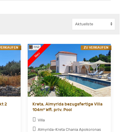
VERKAUFEN
ZU VERKAUFEN
kt 2
Kreta, Almyrida bezugsfertige Villa
104m² Wfl. priv. Pool
Villa
Almyrida-Kreta Chania Apokoronas