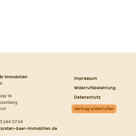
är Immobilien
Impressum
är
Widerrufsbelehrung
ide 14
Datenschutz
ssenberg
and
Vertrag widerrufen
3 244 07 04
torsten-baer-immobilien.de