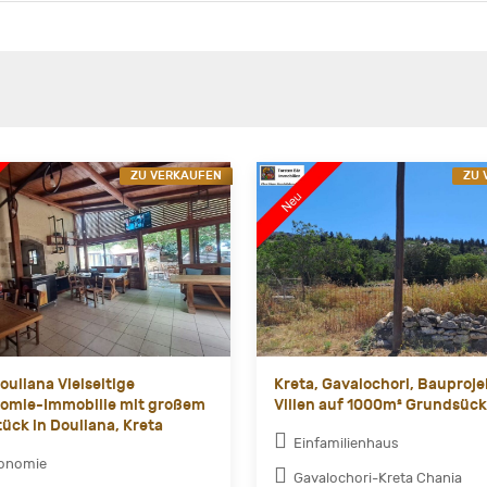
ZU VERKAUFEN
ZU 
ouliana Vielseitige
Kreta, Gavalochori, Bauproje
omie-Immobilie mit großem
Villen auf 1000m² Grundsück
ück in Douliana, Kreta
Einfamilienhaus
ronomie
Gavalochori-Kreta Chania