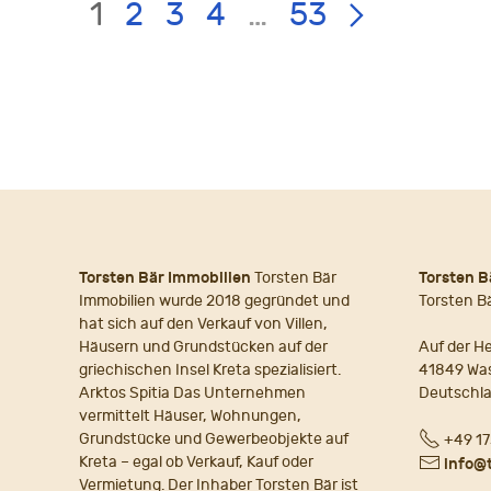
LIST
Page:
1
2
3
4
…
53
PAGE
NAVIGATION
Torsten Bär Immobilien
Torsten Bär
Torsten B
Immobilien wurde 2018 gegründet und
Torsten B
hat sich auf den Verkauf von Villen,
Häusern und Grundstücken auf der
Auf der He
griechischen Insel Kreta spezialisiert.
41849 Wa
Arktos Spitia Das Unternehmen
Deutschl
vermittelt Häuser, Wohnungen,
Fon
Grundstücke und Gewerbeobjekte auf
+49 17
Kreta – egal ob Verkauf, Kauf oder
E-
info@
Vermietung. Der Inhaber Torsten Bär ist
Mail