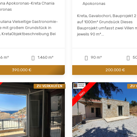
ana Apokoronas-Kreta Chania
Apokoronas
oronas
Kreta, Gavalochori, Bauprojekt 2 
ouliana Vielseitige Gastronomie-
auf 1000m² Grundsück Dieses
e mit großem Grundstück in
Bauprojekt umfasst zwei Villen 
, KretaObjektbeschreibung Bei
jeweils 90 m²...
6 m²
1.460 m²
90 m²
50
390.000 €
200.000 €
ZU VERKAUFEN
ZU 