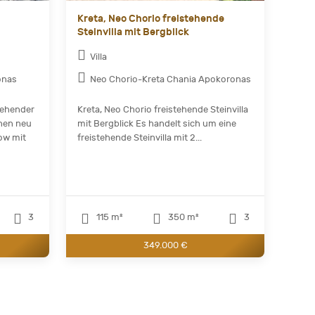
Kreta, Neo Chorio freistehende
Steinvilla mit Bergblick
Villa
onas
Neo Chorio-Kreta Chania Apokoronas
tehender
Kreta, Neo Chorio freistehende Steinvilla
nen neu
mit Bergblick Es handelt sich um eine
ow mit
freistehende Steinvilla mit 2...
3
115 m²
350 m²
3
349.000 €