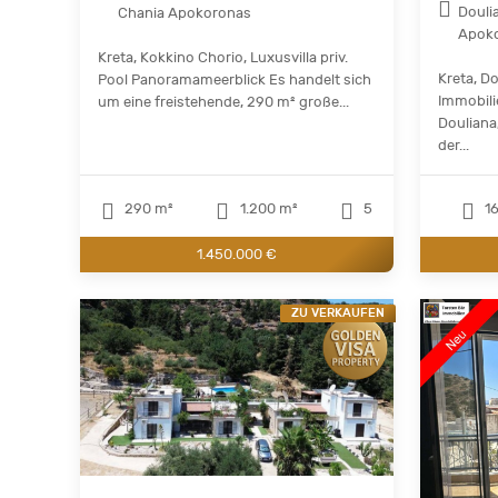
Douli
Chania Apokoronas
Apok
Kreta, Kokkino Chorio, Luxusvilla priv.
Kreta, D
Pool Panoramameerblick Es handelt sich
Immobili
um eine freistehende, 290 m² große...
Douliana
der...
290 m²
1.200 m²
5
16
1.450.000 €
ZU VERKAUFEN