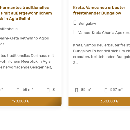
Charmantes traditionelles
Kreta, Vamos neu erbauter
us mit außergewöhnlichem
freistehender Bungalow
k in Agia Galini
Bungalow
milienhaus
Vamos-Kreta Chania Apokor
Galini-Kreta Rethymno Agios
ios
Kreta, Vamos neu erbauter freis
Bungalow Es handelt sich um ei
es traditionelles Dorfhaus mit
erbauten, freistehenden Bungal
öhnlichem Meerblick in Agia
2...
ine hervorragende Gelegenheit,
m²
65 m²
3
85 m²
557 m²
190.000 €
350.000 €