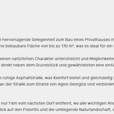
e hervorragende Gelegenheit zum Bau eines Privathauses in 
ine bebaubare Fläche von bis zu 170 m², was es ideal für ei
einen natürlichen Charakter unterstreicht und Möglichkeite
 direkt neben dem Grundstück und gewährleisten eine einf
e ruhige Asphaltstraße, was Komfort bietet und gleichzeitig
i an der Straße zum Strand von Agios Georgios und verbind
k nur 1 km vom nächsten Dorf entfernt, wo alle wichtigen A
k auf den Psiloritis und die umliegende Naturlandschaft, w