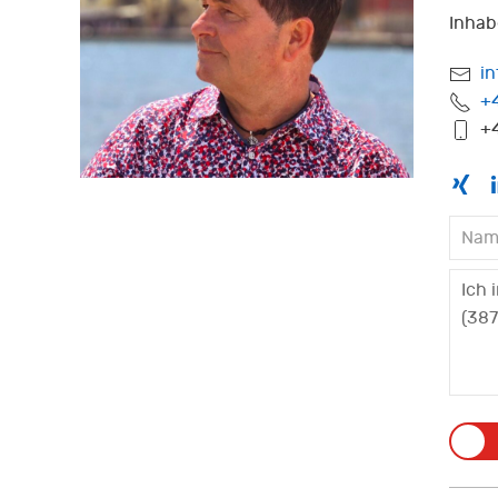
Inhab
i
+
+4