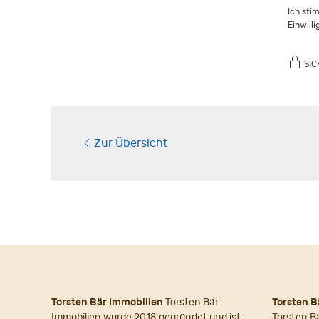
Ich sti
Einwill
SIC
Zur Übersicht
Torsten Bär Immobilien
Torsten Bär
Torsten B
Immobilien wurde 2018 gegründet und ist
Torsten B